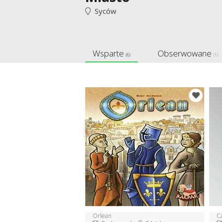
Syców
Wsparte
Obserwowane
(6)
(1)
Orlean