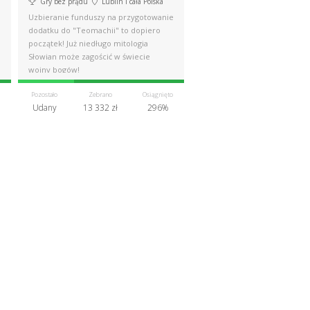
Gry bez prądu
Lublin i cała Polska
a
Uzbieranie funduszy na przygotowanie
dodatku do "Teomachii" to dopiero
początek! Już niedługo mitologia
Słowian może zagościć w świecie
wojny bogów!
Pozostało
Zebrano
Osiągnięto
Udany
13 332 zł
296%