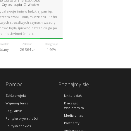
he Curse of The Black Dice
Gry bez prądu
Wrocław
ypal swoje imię w ludzkiej pamięci
trzem szabli i kulą muszkietu. Pieśni
 twych straszliwych czynach szczury
ądowe będą śpiewać jeszcze długo po
ej niechybnej śmierci!
ozostało
Zebrano
Osiągnięto
Udany
26 364 zł
146%
Pomoc
Poznajmy się
Załóż projekt
Jak to działa
Wspieraj teraz
Dlaczego
Wspieram.to
Regulamin
Media o nas
Polityka prywatności
Partnerzy
Polityka cookies
Ambasadorzy