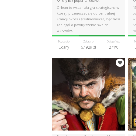
Gry bez prądu
Gdańsk
Orlean to wspaniała gra strategiczna w
"S
której, przenosząc się do centralnej
p
Francji okresu średniowiecza, będziesz
wk
zabiegał o powiększenie swoich
S
wpływów.
ro
Pozostało
Zebrano
Osiągnięto
P
Udany
67 929 zł
271%