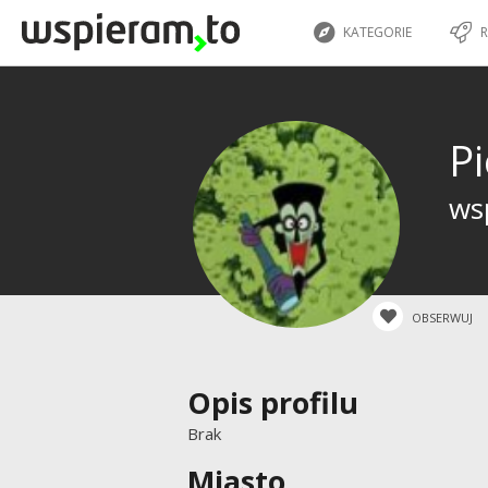
KATEGORIE
R
P
ws
OBSERWUJ
Opis profilu
Brak
Miasto