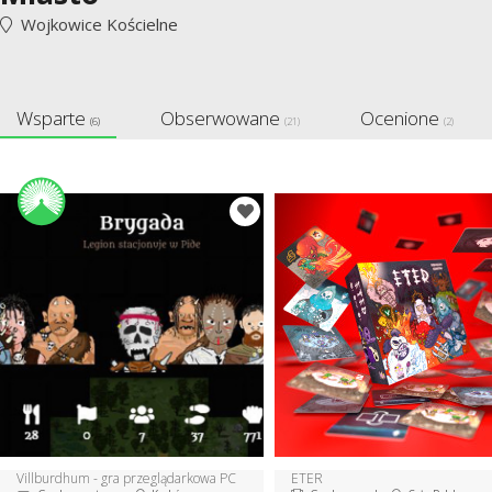
Wojkowice Kościelne
Wsparte
Obserwowane
Ocenione
(6)
(21)
(2)
Villburdhum - gra przeglądarkowa PC
ETER