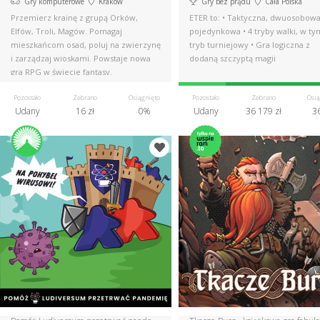
Gry komputerowe
Kraków
Gry bez prądu
Cała Polska
Przemierz krainę z grupą Orków,
ETER to: • Taktyczna, dwuosobowa
Elfów, Troli, Magów. Pomagaj
pojedynkowa • 4 tryby walki, w ty
mieszkańcom osad, poluj na zwierzynę
tryb turniejowy • Gra logiczna z
i zarządzaj wioskami. Powstaje nowa
dodaną szczyptą magii
gra RPG w świecie fantasy.
Pozostało
Zebrano
Osiągnięto
Pozostało
Zebrano
Osią
Udany
16 zł
0%
Udany
36 179 zł
3