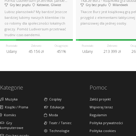
Pomóż Ludiversum przetrwać pandemię
Tkacze Burz - książkowa gra fabul
Gry bez prądu
Katowice, Gliwice
Gry bez prądu
Milanówek
Lubisz planszówki? My bardzo! Jeszcze
Tkacze Burz jest książkową grą pe
bardziej lubimy naszych klientów i to
przygód z elementami taktycznej 
co robimy dla społeczności lokalnych
planszowej dla jednej osoby.
graczy. Pomóż Ludiversum przetrwać
trudny czas pandemii.
Pozostało
Zebrano
Osiągnięto
Pozostało
Zebrano
Osią
Udany
45 156 zł
451%
Udany
213 399 zł
26
Kategorie
Pomoc
Muzyka
Cosplay
Załóż projekt
Książki / Pisma
Edukacja
Wspieraj teraz
Komiks
Moda
Regulamin
Gry
Teatr / Taniec
Polityka prywatności
komputerowe
Technologie
Polityka cookies
Gry bez prądu