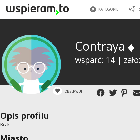
KATEGORIE
R
Contraya
wsparć: 14 | zało
OBSERWUJ
Opis profilu
Brak
Miasto