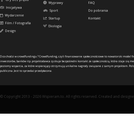
Wyprawy
FAQ
Inicjatywa
Sport
Do pobrania
Wydarzenie
Startup
Kontakt
Film / Fotografia
Ekologia
Design
O co chodzi w crowdfundingu ?
Crowdfunding, czyli finansowanie społecznościowe to nowatorski model f
inwestorów, banków itp. projektodawca zyskuje bezpośredni kontakt ze społecznością, która staje się me
poziomy wsparcia, za które wspierający otrzymują unikalne nagrody związane z samym projektem. Pols
publiczna. Jest to sprzedaż przedpłacona.
© Copyright 2013 - 2026 Wspieram.to. All rights reserved. Created and design