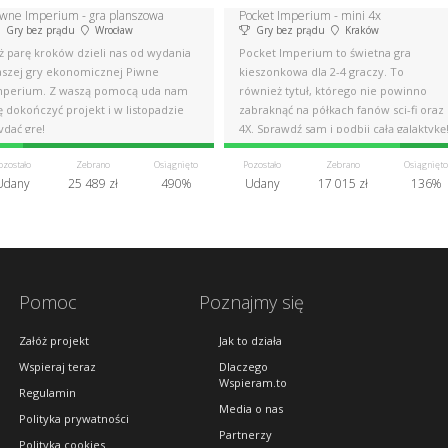
iwne Imperium - gra planszowa
Pocket Imperium - mini 4x
Gry bez prądu
Wrocław
Gry bez prądu
Kraków
ż parę kroków dzieli nas od wydania
Pocket Imperium to świetna gra
aszej gry ekonomicznej Piwne
kieszonkowa dla 2-4 graczy. To
mperium. Z waszą pomocą uda nam
również tytuł, którego nie powinno
ę dokończyć projekt i w listopadzie
zabraknąć na półkach fanów sci-fi oraz
ydać grę!
4X. Sprawdź sam i podbij całą galaktykę
ozostało
Zebrano
Osiągnięto
Pozostało
Zebrano
Osiągnięto
Udany
25 489 zł
490%
Udany
17 015 zł
136%
Pomoc
Poznajmy się
Załóż projekt
Jak to działa
Wspieraj teraz
Dlaczego
Wspieram.to
Regulamin
Media o nas
Polityka prywatności
Partnerzy
Polityka cookies