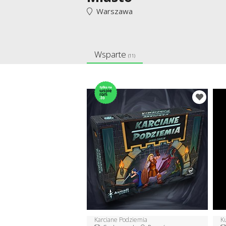
Warszawa
Wsparte
(11)
Karciane Podziemia
K