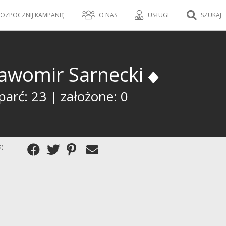
OZPOCZNIJ KAMPANIĘ
O NAS
USŁUGI
SZUKAJ
lawomir Sarnecki
parć: 23 | założone: 0
5)