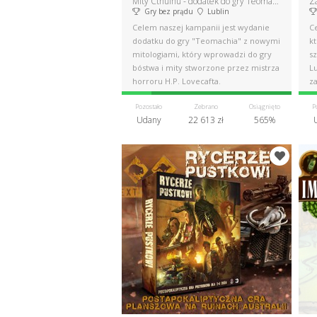
Mity Cthulhu - dodatek do gry Teomachia
Gry bez prądu
Lublin
Celem naszej kampanii jest wydanie
C
dodatku do gry "Teomachia" z nowymi
kt
mitologiami, który wprowadzi do gry
s
bóstwa i mity stworzone przez mistrza
L
horroru H.P. Lovecafta.
z
Pozostało
Zebrano
Osiągnięto
P
Udany
22 613 zł
565%