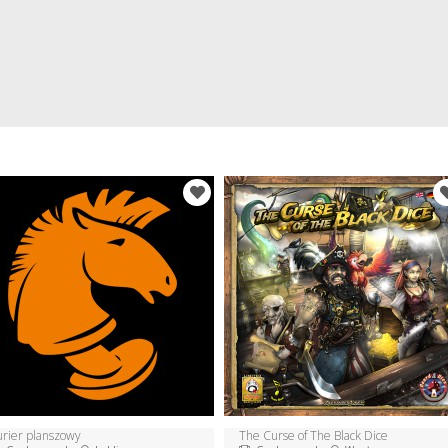
urier planszowy
The Curse of The Black Dice