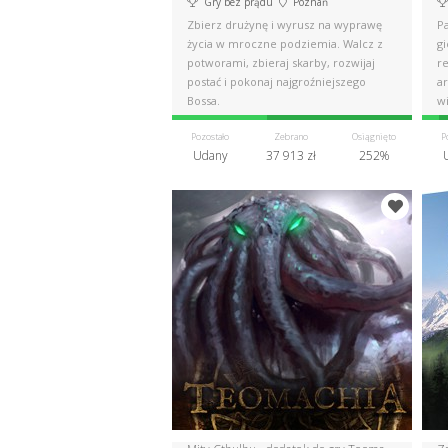
Gry bez prądu
Poznań
Zbierz drużynę i wyrusz na wyprawę
P
życia w mroczne podziemia. Walcz z
gi
potworami, zbieraj skarby, rozwijaj
re
postać i pokonaj najgroźniejszego
ar
Bossa.
wi
Pozostało
Zebrano
Osiągnięto
P
Udany
37 913 zł
252%