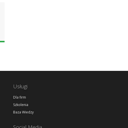
!
Usługi
Dla firm
Szkolenia
Baza Wiedzy
Social Media