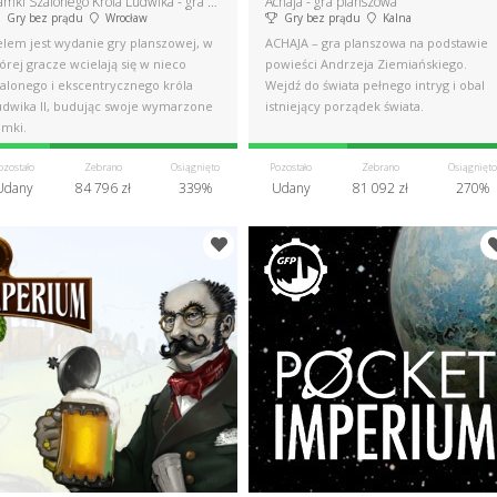
Zamki Szalonego Króla Ludwika - gra planszowa
Achaja - gra planszowa
Gry bez prądu
Wrocław
Gry bez prądu
Kalna
elem jest wydanie gry planszowej, w
ACHAJA – gra planszowa na podstawie
órej gracze wcielają się w nieco
powieści Andrzeja Ziemiańskiego.
zalonego i ekscentrycznego króla
Wejdź do świata pełnego intryg i obal
udwika II, budując swoje wymarzone
istniejący porządek świata.
amki.
ozostało
Zebrano
Osiągnięto
Pozostało
Zebrano
Osiągnięto
Udany
84 796 zł
339%
Udany
81 092 zł
270%