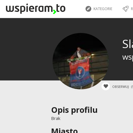
KATEGORIE
R
S
ws
OBSERWUJ
(
Opis profilu
Brak
Miasto