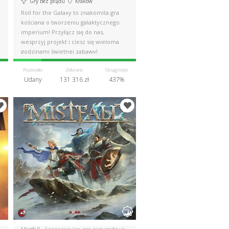
Gry bez prądu
Kraków
Roll for the Galaxy to znakomita gra
kościana o tworzeniu galaktycznego
imperium! Przyłącz się do nas,
wesprzyj projekt i ciesz się wieloma
godzinami świetnej zabawy!
Pozostało
Zebrano
Osiągnięto
Udany
131 316 zł
437%