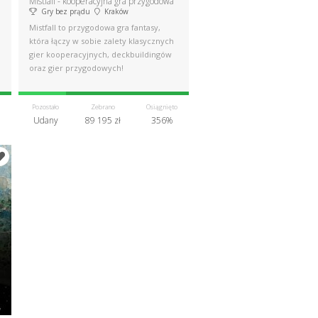
Mistfall - kooperacyjna gra przygodowa
Gry bez prądu
Kraków
Mistfall to przygodowa gra fantasy,
która łączy w sobie zalety klasycznych
gier kooperacyjnych, deckbuildingów
oraz gier przygodowych!
Pozostało
Zebrano
Osiągnięto
Udany
89 195 zł
356%