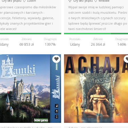
Gry bez prądu
Lublin
Gry bez prądu
Wrocław
apierowe czasopismo dla miłośników
Wypal swoje imię w ludzkiej pamięci
er planszowych i karcianych -
ostrzem szabli i kulą muszkietu. Pieśni
cenzje, felietony, wywiady, galerie,
o twych straszliwych czynach szczury
tykuły znanych projektantów gier i
lądowe będą śpiewać jeszcze długo po
ele więcej!
twej niechybnej śmierci!
ozostało
Zebrano
Osiągnięto
Pozostało
Zebrano
Osiągnięto
Udany
69 853 zł
1397%
Udany
26 364 zł
146%