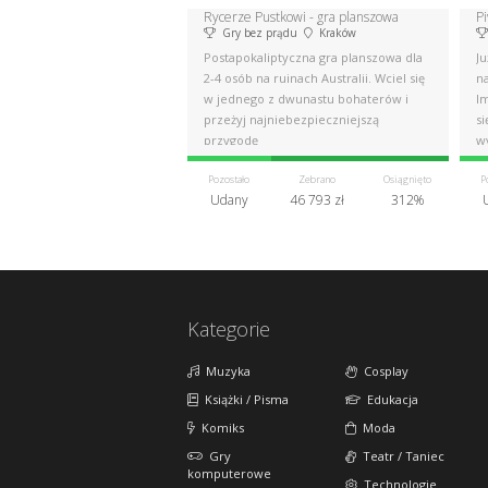
Rycerze Pustkowi - gra planszowa
P
Gry bez prądu
Kraków
Postapokaliptyczna gra planszowa dla
Ju
2-4 osób na ruinach Australii. Wciel się
n
w jednego z dwunastu bohaterów i
I
przeżyj najniebezpieczniejszą
si
przygodę
w
Pozostało
Zebrano
Osiągnięto
P
Udany
46 793 zł
312%
Kategorie
Muzyka
Cosplay
Książki / Pisma
Edukacja
Komiks
Moda
Gry
Teatr / Taniec
komputerowe
Technologie