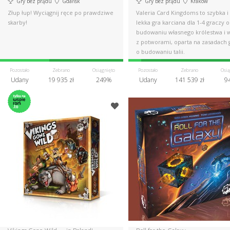
Gry bez prądu
Gdańsk
Gry bez prądu
Kraków
Złup łup! Wyciągnij ręce po prawdziwe
Valeria Card Kingdoms to szybka i
skarby!
lekka gra karciana dla 1-4 graczy o
budowaniu własnego królestwa i 
z potworami, oparta na zasadach 
o budowaniu talii.
Pozostało
Zebrano
Osiągnięto
Pozostało
Zebrano
Osią
Udany
19 935 zł
249%
Udany
141 539 zł
9