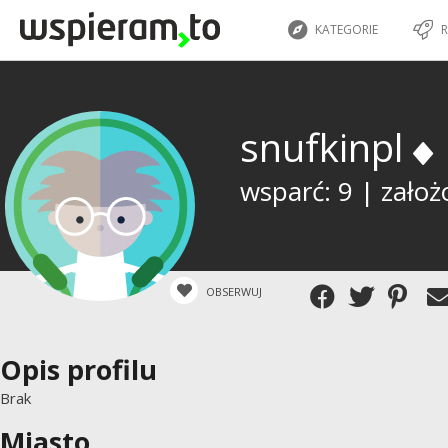
KATEGORIE
R
snufkinpl
wsparć: 9 | założ
OBSERWUJ
Opis profilu
Brak
Miasto