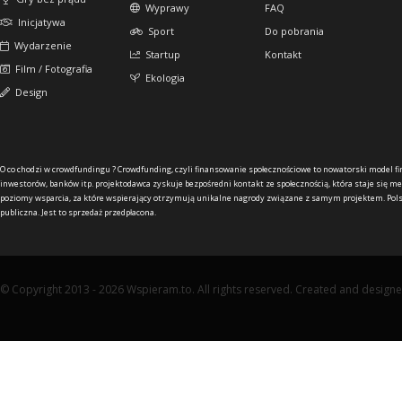
Wyprawy
FAQ
Inicjatywa
Sport
Do pobrania
Wydarzenie
Startup
Kontakt
Film / Fotografia
Ekologia
Design
O co chodzi w crowdfundingu ?
Crowdfunding, czyli finansowanie społecznościowe to nowatorski model f
inwestorów, banków itp. projektodawca zyskuje bezpośredni kontakt ze społecznością, która staje się me
poziomy wsparcia, za które wspierający otrzymują unikalne nagrody związane z samym projektem. Pols
publiczna. Jest to sprzedaż przedpłacona.
© Copyright 2013 - 2026 Wspieram.to. All rights reserved. Created and design