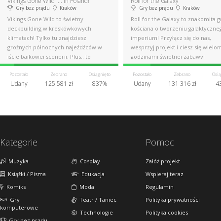
Vikings Gone Wild .... in Poland!
Roll for the Galaxy
Gry bez prądu
Kraków
Gry bez prądu
Kraków
Vikings Gone Wild to świetny
Roll for the Galaxy to znakomita g
deckbuilding w kreskówkowych
kościana o tworzeniu galaktyczne
klimatach! Tylko tu znajdziesz
imperium! Przyłącz się do nas,
groźnych północnych najeźdźców w
wesprzyj projekt i ciesz się wielo
iście bajkowej scenerii. Plus.. to
godzinami świetnej zabawy!
świetna gra!
Pozostało
Zebrano
Osiągnięto
Pozostało
Zebrano
Osią
Udany
125 581 zł
837%
Udany
131 316 zł
4
Kategorie
Pomoc
Muzyka
Cosplay
Załóż projekt
Książki / Pisma
Edukacja
Wspieraj teraz
Komiks
Moda
Regulamin
Gry
Teatr / Taniec
Polityka prywatności
komputerowe
Technologie
Polityka cookies
Gry bez prądu