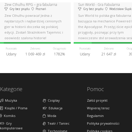
Zew Cthulhu RPG – gra fabularna
Sun World - Gra Fabularna
Gry bez prądu
Poznań
Gry bez prądu
Wodzisław Śląsk
Zew Cthulhu powraca! Jedna z
Sun World to polska gra fabularna
najstarszych i najbardziej cenionych
bazująca na mechanice Powered 
gier w historii doczeka się polskiej
the Apocalypse. Przeżyj iście epic
edycji. Zostań Strażnikiem Tajemnic i
przygody, poznając przy tym
opowiedz szaloną historię!
nowoczesny styl prowadzenia sesj
RPG.
Pozostało
Zebrano
Osiągnięto
Pozostało
Zebrano
Osią
Udany
1 069 469 zł
1782%
Udany
21 647 zł
3
Kategorie
Pomoc
Muzyka
Cosplay
Załóż projekt
Książki / Pisma
Edukacja
Wspieraj teraz
Komiks
Moda
Regulamin
Gry
Teatr / Taniec
Polityka prywatności
komputerowe
Technologie
Polityka cookies