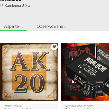
Kamienna Góra
Wsparte
Obserwowane
(12)
(6)
AwanturniK20
Wyprawa do Honheim