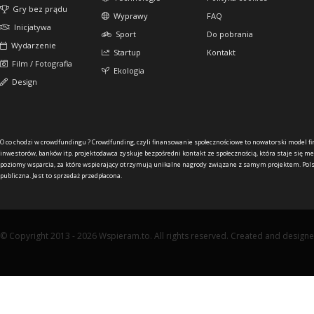
Gry bez prądu
Wyprawy
FAQ
Inicjatywa
Sport
Do pobrania
Wydarzenie
Startup
Kontakt
Film / Fotografia
Ekologia
Design
O co chodzi w crowdfundingu ?
Crowdfunding, czyli finansowanie społecznościowe to nowatorski model f
inwestorów, banków itp. projektodawca zyskuje bezpośredni kontakt ze społecznością, która staje się me
poziomy wsparcia, za które wspierający otrzymują unikalne nagrody związane z samym projektem. Pols
publiczna. Jest to sprzedaż przedpłacona.
© Copyright 2013 - 2026 Wspieram.to. All rights reserved. Created and design