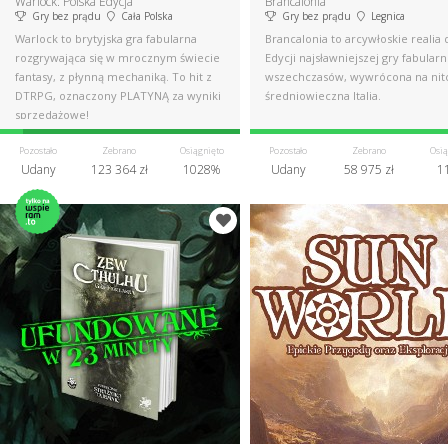
Warlock: Polska Edycja
Brancalonia
Gry bez prądu
Cała Polska
Gry bez prądu
Legnica
Warlock to brytyjska gra fabularna
Brancalonia to arcywłoskie realia 
rozgrywająca się w mrocznym świecie
Edycji najsławniejszej gry fabularn
fantasy, z płynną mechaniką. To hit z
wszechczasów, wywrócona na nit
DTRPG, oznaczony PLATYNĄ za wyniki
średniowieczna Italia.
sprzedażowe!
Pozostało
Zebrano
Osiągnięto
Pozostało
Zebrano
Osią
Udany
123 364 zł
1028%
Udany
58 975 zł
1