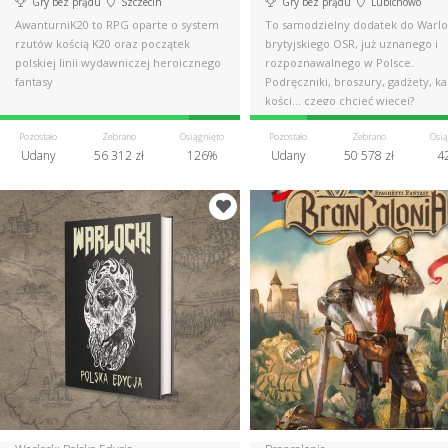
Gry bez prądu
Szczecin
Gry bez prądu
Lubichowo
AwanturniK20 to RPG oparte o system
To samodzielny dodatek do Warlo
rzutów kością K20 oraz początek
brytyjskiego OSR, już uznanego i
polskiej linii wydawniczej heroicznego
rozpoznawalnego w Polsce.
fantasy
Podręczniki, broszury, gadżety, ka
kości... czego chcieć więcej?
Pozostało
Zebrano
Osiągnięto
Pozostało
Zebrano
Osią
Udany
56 312 zł
126%
Udany
50 578 zł
4