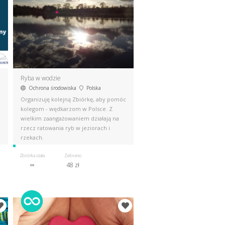
Ryba w wodzie
Ochrona środowiska
Polska
Organizuję kolejną Zbiórkę, aby pomóc
kolegom - wędkarzom w Polsce. Z
wielkim zaangażowaniem działają na
rzecz ratowania ryb w jeziorach i
rzekach.
Zbiórka stała
Zebrano
∞
48 zł