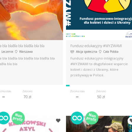
la bla bla​Bla bla bla​Bla bla bla
Fundusz edukacyjny #MYZWAMI
Leczenie
Warszawa
Akcja społeczna
Cała Polska
la bla bla​Bla bla bla​Bla bla bla​Bla bla
Fundusz edukacyjno-integracyjny
a​Bla bla bla
#MYZWAMI to długofalowe wsparcie
kobiet i dzieci z Ukrainy, które
przebywają w Polsce.
órka stała
Zebrano
Zbiórka stała
Zebrano
∞
70 zł
∞
50 zł