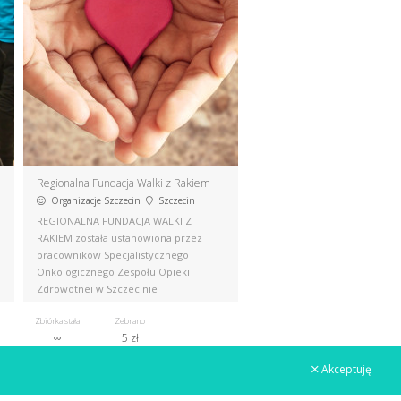
Regionalna Fundacja Walki z Rakiem
Organizacje Szczecin
Szczecin
REGIONALNA FUNDACJA WALKI Z
RAKIEM została ustanowiona przez
.
pracowników Specjalistycznego
Onkologicznego Zespołu Opieki
Zdrowotnej w Szczecinie
Zbiórka stała
Zebrano
∞
5 zł
Akceptuję