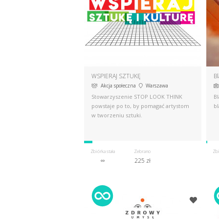
WSPIERAJ SZTUKĘ
​B
Akcja społeczna
Warszawa
Stowarzyszenie STOP LOOK THINK
​B
powstaje po to, by pomagać artystom
bl
w tworzeniu sztuki.
Zbiórka stała
Zebrano
Zbi
∞
225 zł