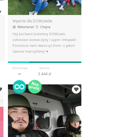
Wparcie dla DOMciaków
Wolontariat
Chojna
Hej kochani! Jesteśmy DOMciaki,
odlotowe dziewczyny i super chłopaki!
Pomóżcie nam stworzyć Dom, o jakim
zawsze marzyliśmy! ♥
Zbiórka stała
Zebrano
∞
3 444 zł