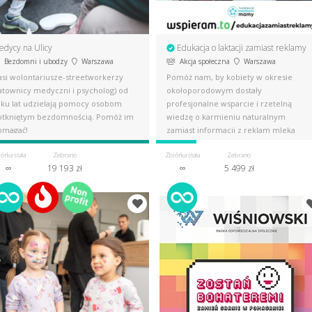
edycy na Ulicy
Edukacja o laktacji zamiast reklamy
Bezdomni i ubodzy
Warszawa
Akcja społeczna
Warszawa
asi wolontariusze-streetworkerzy
Pomóż nam, by kobiety w okresie
ratownicy medyczni i psycholog) od
okołoporodowym dostały
ilku lat udzielają pomocy osobom
profesjonalne wsparcie i rzetelną
otkniętym bezdomnością. Pomóż im
wiedzę o karmieniu naturalnym
omagać!
zamiast informacji z reklam mleka
modyfikowanego.
órka stała
Zebrano
Zbiórka stała
Zebrano
∞
19 193 zł
∞
5 499 zł