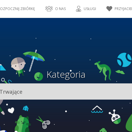
OZPOCZNIJ ZBIÓRKĘ
O NAS
USŁUGI
PRZYJACIE
Kategoria