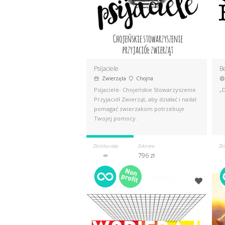
Psijaciele
B
Zwierzęta
Chojna
Psijaciele- Chojeńskie Stowarzyszenie
„D
Przyjaciół Zwierząt, aby działać i nadal
pomagać zwierzakom potrzebuje
Twojej pomocy.
Zbiórka stała
Zebrano
Zbi
∞
796 zł