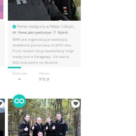
Pomoc medyczna w Polsce i Ukrainie
Pomoc pokrzywdzonym
Rybnik
ŚMM jest organizacją prowadzącą
działalność pomocową od 2010 roku.
Przez siedem lat prowadziliśmy misje
medyczne w Paragwaju. Od marca
2022 pracujemy na Ukrainie.
Zbiórka stała
Zebrano
∞
910 zł