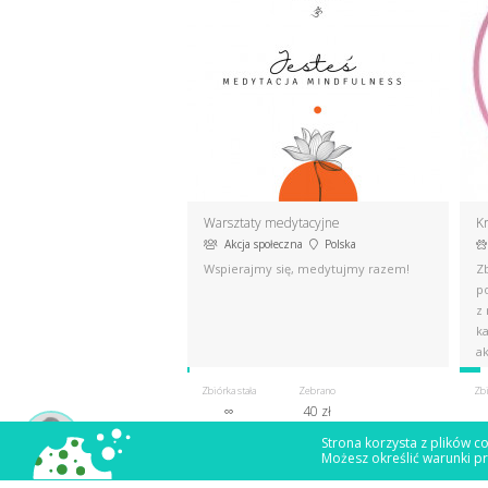
Warsztaty medytacyjne
Kr
Akcja społeczna
Polska
Wspierajmy się, medytujmy razem!
Zb
p
z
k
ak
Zbiórka stała
Zebrano
Zbi
∞
40 zł
Strona korzysta z plików co
Możesz określić warunki p