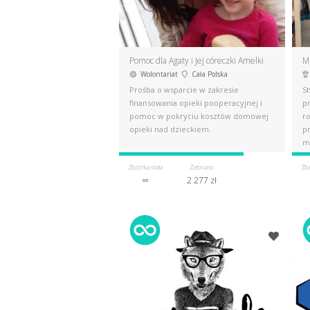
Pomoc dla Agaty i Jej córeczki Amelki
Mi
Wolontariat
Cała Polska
Prośba o wsparcie w zakresie
S
finansowania opieki pooperacyjnej i
pr
pomoc w pokryciu kosztów domowej
r
opieki nad dzieckiem.
pr
m
Zbiórka stała
Zebrano
Zbi
∞
2 277 zł