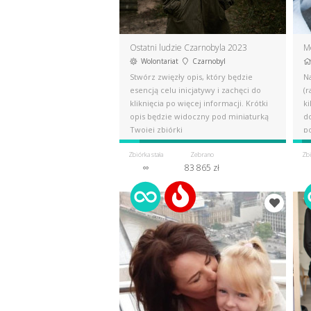
Ostatni ludzie Czarnobyla 2023
M
Wolontariat
Czarnobyl
Stwórz zwięzły opis, który będzie
N
esencją celu inicjatywy i zachęci do
(
kliknięcia po więcej informacji. Krótki
k
opis będzie widoczny pod miniaturką
d
Twojej zbiórki
p
Zbiórka stała
Zebrano
Zbi
∞
83 865 zł