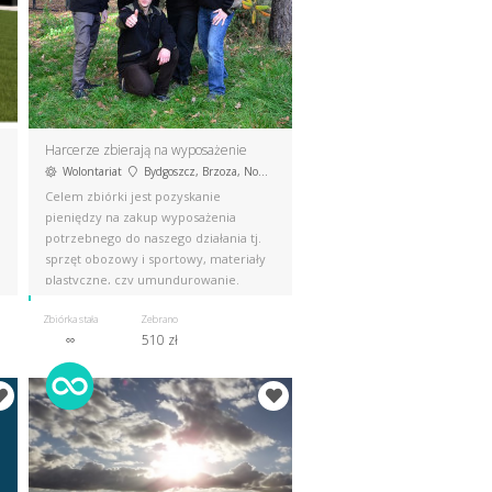
Harcerze zbierają na wyposażenie
Wolontariat
Bydgoszcz, Brzoza, Nowa Wieś Wielka
Celem zbiórki jest pozyskanie
pieniędzy na zakup wyposażenia
potrzebnego do naszego działania tj.
sprzęt obozowy i sportowy, materiały
plastyczne, czy umundurowanie.
Zbiórka stała
Zebrano
∞
510 zł