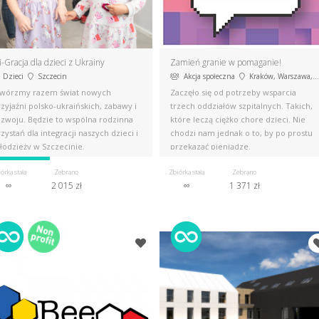
-Gracja dla dzieci z Ukrainy
Zamień granie w pomaganie!
Dzieci
Szczecin
Akcja społeczna
Kraków, Warszawa, Gdańsk
twórzmy razem świat nowych
Zaczęło się od potrzeby wsparcia
zyjaźni polsko-ukraińskich, zabawy i
trzech oddziałów szpitalnych. Takich,
ozwoju. Będzie to wspólna rodzinna
które leczą ciężko chore dzieci. Nie
zystań dla integracji naszych dzieci i
chodzi nam jednak o to, by po prostu
łodzieży w Szczecinie.
przekazać pieniądze.
órka stała
Zebrano
Zbiórka stała
Zebrano
∞
2 015 zł
∞
1 371 zł