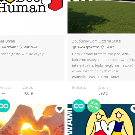
eeHuman
Zbudujmy Dom Oczami Brata!
Wolontariat
Warszawa
Akcja społeczna
Polska
robne gesty, wielkie czyny”.
Dom Oczami Brata to miejsce, dzięki
któremu osoby z niepełnosprawnością
intelektualną, będą mogły zamieszkać
w warunkach pełnych miłości,
godności i pasji! Dzięki Tobie!
órka stała
Zebrano
Zbiórka stała
Zebrano
∞
700 zł
∞
593 zł