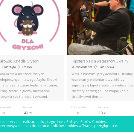
akowski Azyl dla Gryzoni
Hipoterapia dla weteranów Ukrainy
Zwierzęta
Kraków
Wolontariat
Cała Polska
iórka stała na rzecz małych
Wraz z naszymi przyjaciółmi z Ukrainy
odopiecznych naszego Azylu. Środki
wspieramy wolontariuszy, którzy
 niej przeznaczane będę na leczenie,
zajmują się hipoterapią dla weteranów
armę, środki higieny, niezbędne
Niestety ze względu na wojnę konie
cesoria czy transport gryzoni.
straciły swój dom...
órka stała
Zebrano
Zbiórka stała
Zebrano
∞
40 zł
∞
10 zł
okies w celu realizacji usług i zgodnie z
Polityką Plików Cookies
.
rzechowywania lub dostępu do plików cookies w Twojej przeglądarce.