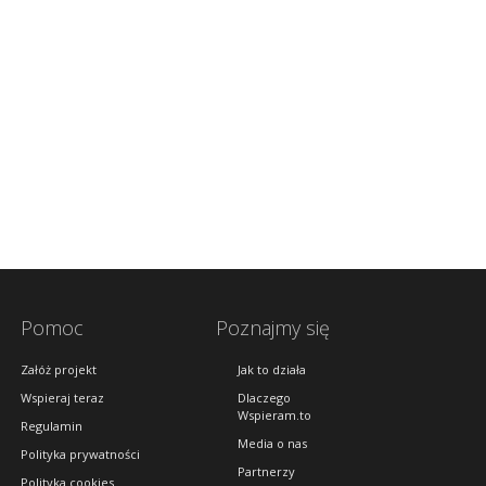
Pomoc
Poznajmy się
Załóż projekt
Jak to działa
Wspieraj teraz
Dlaczego
Wspieram.to
Regulamin
Media o nas
Polityka prywatności
Partnerzy
Polityka cookies