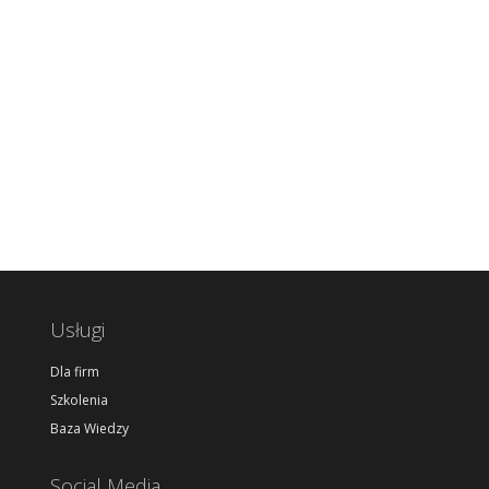
Usługi
Dla firm
Szkolenia
Baza Wiedzy
Social Media