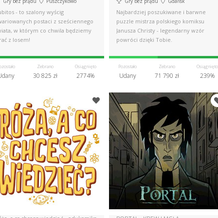
Gry bez prądu
Puszczykowo
Gry bez prądu
Gdańsk
bitos - to szalony wyścig
Najbardziej poszukiwane i barwne
wariowanych postaci z sześciennego
puzzle mistrza polskiego komiksu
wiata, w którym co chwila będziemy
Janusza Christy - legendarny wzór
rać z losem!
powróci dzięki Tobie.
ozostało
Zebrano
Osiągnięto
Pozostało
Zebrano
Osiągnięto
Udany
30 825 zł
2774%
Udany
71 790 zł
239%