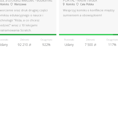
ża, a co chcesz wiedzieć - edukomiks
PORTAL - KREW I MGŁA
Komiks
Warszawa
Komiks
Cała Polska
worzenie oraz druk drugiej części
Wesprzyj komiks o konflikcie między
omiksu edukacyjnego o nauce i
sumieniem a obowiązkiem!
chnologii "Róża, a co chcesz
edzieć" wraz z 10 lekcjami
rogramowania Scratch.
ozostało
Zebrano
Osiągnięto
Pozostało
Zebrano
Osiągnięto
Udany
92 210 zł
922%
Udany
7 500 zł
117%