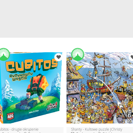
bitos - drugie okrążenie
Shanty - Kultowe puzzle JChristy