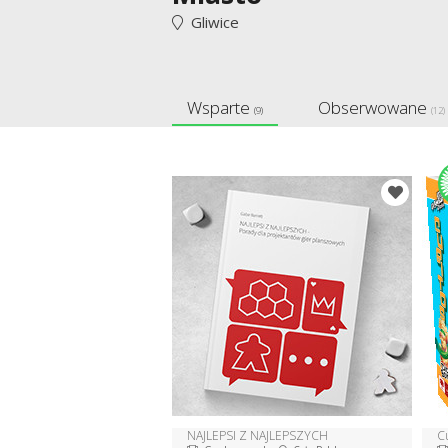
Gliwice
Wsparte
Obserwowane
(9)
(12)
NAJLEPSI Z NAJLEPSZYCH
Cu