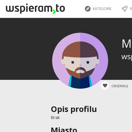
KATEGORIE
R
M
ws
OBSERWUJ
Opis profilu
Brak
Miasto