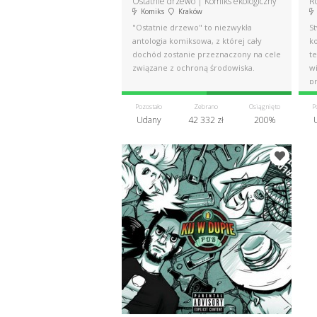
Ostatnie drzewo | Komiks ekologiczny
Ró
Komiks
Kraków
"Ostatnie drzewo" to niezwykła
St
antologia komiksowa, z której cały
k
dochód zostanie przeznaczony na cele
te
związane z ochroną środowiska.
wi
p
Pozostało
Zebrano
Osiągnięto
P
Udany
42 332 zł
200%