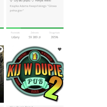
Gry bez prądu
Pomysk Wielki
Książka Adama Kwapińskiego "Głowa
pełna gier"
Pozostało
Zebrano
Osiągnięto
Udany
59 389 zł
395%