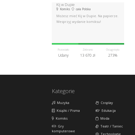
Kij w Dupie
Komiks
cała Polska
Możesz mieć Kij w Dupie. Na papierze.
Wesprzyj wydanie komiksu!
Pozostało
Zebrano
Osiągnięto
Udany
13 670 zł
273%
Kategorie
Muzyka
Cosplay
Książki / Pisma
Edukacja
Komiks
Moda
Gry
Teatr / Taniec
komputerowe
Technologie