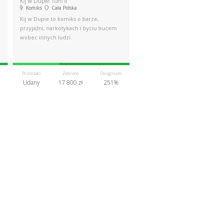
Kij w Dupie Tom II
Komiks
Cała Polska
Kij w Dupie to komiks o barze,
przyjaźni, narkotykach i byciu bucem
wobec innych ludzi.
Pozostało
Zebrano
Osiągnięto
Udany
17 800 zł
251%