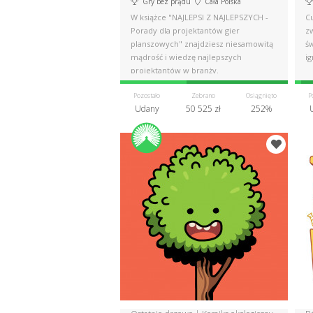
Gry bez prądu
Cała Polska
W książce "NAJLEPSI Z NAJLEPSZYCH -
Cu
Porady dla projektantów gier
z
planszowych" znajdziesz niesamowitą
ś
mądrość i wiedzę najlepszych
ig
projektantów w branży.
Pozostało
Zebrano
Osiągnięto
P
Udany
50 525 zł
252%