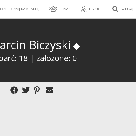
OZPOCZNIJ KAMPANIĘ
O NAS
USŁUGI
SZUKAJ
arcin Biczyski
parć: 18 | założone: 0