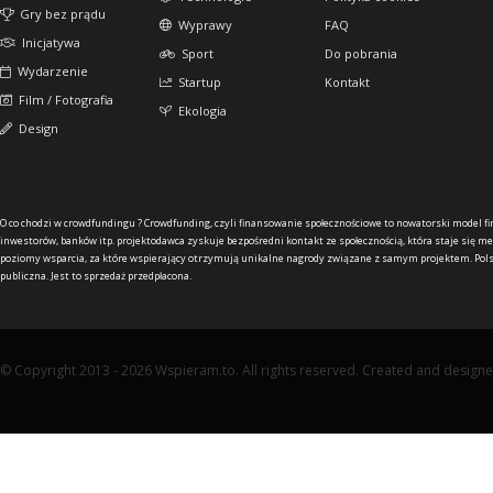
Gry bez prądu
Wyprawy
FAQ
Inicjatywa
Sport
Do pobrania
Wydarzenie
Startup
Kontakt
Film / Fotografia
Ekologia
Design
O co chodzi w crowdfundingu ?
Crowdfunding, czyli finansowanie społecznościowe to nowatorski model f
inwestorów, banków itp. projektodawca zyskuje bezpośredni kontakt ze społecznością, która staje się me
poziomy wsparcia, za które wspierający otrzymują unikalne nagrody związane z samym projektem. Pols
publiczna. Jest to sprzedaż przedpłacona.
© Copyright 2013 - 2026 Wspieram.to. All rights reserved. Created and design