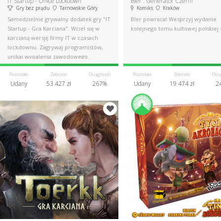
IT Startup - Office Lockdown
Bler : Generator Czerni
Gry bez prądu
Tarnowskie Góry
Komiks
Kraków
Samodzielnie grywalny dodatek gry "IT
Bler powraca! Wesprzyj wydanie
Startup - Gra Karciana". Wciel się w
kolejnego tomu kultowej polskiej s
karcianą wersję firmy IT w czasach
lockdownu. Zagrywaj programistów,
unikaj wypalenia zawodowego.
Pozostało
Zebrano
Osiągnięto
Pozostało
Zebrano
Osią
Udany
53 427 zł
267%
Udany
19 474 zł
2