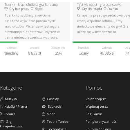
Toerkk - krasnoludzka gra karciana
Tyci Akrobaci - gra planszowa
Gry bez prądu
Sopot
Gry bez prądu
Poznań
Toerkk to szybka gra karciana
Kampania przedsprzedażowa dzię
osadzona w świecie pradawnych
której wspólnie odblokujemy
krasnoludów. Wciel się w jednego z
dodatkowe elementy do gry! Gra
niezłomnych bohaterów i wyrusz w
ukaże się w listopadzie br.
pełną niebezpieczeństw wyprawę.
Pozostało
Zebrano
Osiągnięto
Pozostało
Zebrano
Osią
Nieudany
8 832 zł
25%
Udany
46 085 zł
41
Kategorie
Pomoc
Muzyka
Cosplay
Załóż projekt
Książki / Pisma
Edukacja
Wspieraj teraz
Komiks
Moda
Regulamin
Gry
Teatr / Taniec
Polityka prywatności
komputerowe
Technologie
Polityka cookies