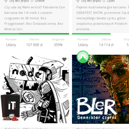
Gry bez prądu
Gliwice
Gry bez prądu
Ząbki
Czy uda się Wam wrócić? Fabularna Gra
Pięknie ilustrowana gra karciana: 
Karciana dla 1-8 osób z czasem
GREATEST SHOW, przeniesie Cię 
rozgrywki do 60 minut. Bez
niezwykłego świata cyrku, gdzie
Przygotowań. Bez Doświadczenia. Bez
znajdziesz prawdziwych Polskich
Mistrza Gry.
artystów.
Pozostało
Zebrano
Osiągnięto
Pozostało
Zebrano
Osią
Udany
107 908 zł
359%
Udany
14 114 zł
5