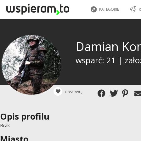
KATEGORIE
R
Damian Ko
wsparć: 21 | zało
OBSERWUJ
Opis profilu
Brak
Miasto