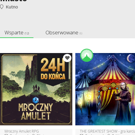
Kutno
Wsparte
Obserwowane
(12)
(6)
Mroczny Amulet RPG
THE GREATEST SHOW - gra karci