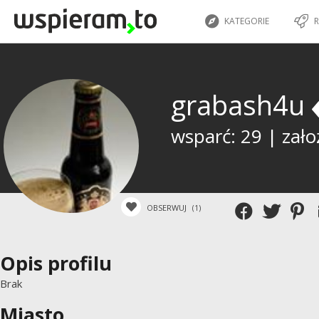
KATEGORIE
R
grabash4u
wsparć: 29 | zało
OBSERWUJ
(1)
Opis profilu
Brak
Miasto