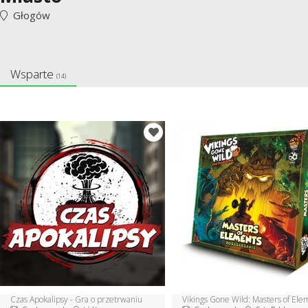
Głogów
Wsparte
(14)
Czas Apokalipsy - Gra o przetrwaniu
Vikings Gone Wild: Masters of Ele