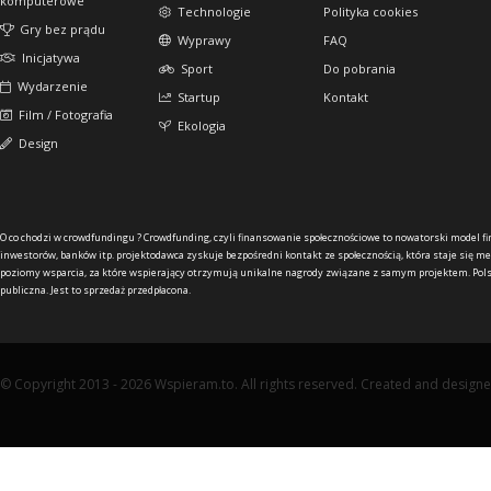
komputerowe
Technologie
Polityka cookies
Gry bez prądu
Wyprawy
FAQ
Inicjatywa
Sport
Do pobrania
Wydarzenie
Startup
Kontakt
Film / Fotografia
Ekologia
Design
O co chodzi w crowdfundingu ?
Crowdfunding, czyli finansowanie społecznościowe to nowatorski model f
inwestorów, banków itp. projektodawca zyskuje bezpośredni kontakt ze społecznością, która staje się me
poziomy wsparcia, za które wspierający otrzymują unikalne nagrody związane z samym projektem. Pols
publiczna. Jest to sprzedaż przedpłacona.
© Copyright 2013 - 2026 Wspieram.to. All rights reserved. Created and design