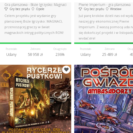
Gra planszowa - Boże Igrzysko: Magnaci
Piwne Imperium - gra planszowa
Gry bez prądu
Opole
Gry bez prądu
Wrocław
Celem projektu jest wydanie gry
Już parę kroków dzieli nas od wyd
planszowej Boże Igrzysko: MAGNACI,
naszej gry ekonomicznej Piwne
przenoszącej graczy w świat
Imperium. Z waszą pomocą uda 
magnackich intryg politycznych RON!
się dokończyć projekt i w listopad
wydać grę!
Pozostało
Zebrano
Osiągnięto
Pozostało
Zebrano
Osią
Udany
58 958 zł
236%
Udany
25 489 zł
4