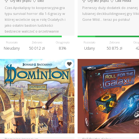
Gry bez prądu
Łódź
Gry bez prądu
Cała Polska
Czas Apokalipsy to kooperacyjna gra
Pierwszy duży dodatek do znanej 
typu survival horror dla 1-6 graczy w
lubianej deckbuildingowej gry Vik
której wcielicie się w rolę Ocalałych i
Gone Wild... teraz po polsku!
jako ostatni bastion ludzkości
będziecie walczyć o przetrwanie
Pozostało
Zebrano
Osiągnięto
Pozostało
Zebrano
Osią
Nieudany
50 012 zł
83%
Udany
50 875 zł
4