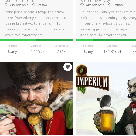
Dominion Imperium
Roll for the Galaxy
Gry bez prądu
Kraków
Gry bez prądu
Kraków
Świat jest olbrzymi i twoje królestwo
Roll for the Galaxy to znakomita g
także. Powiedzmy sobie szczerze – to
kościana o tworzeniu galaktyczne
już nie królestwo, to imperium. To
imperium! Przyłącz się do nas,
czyni cię imperatorem...jednak nie tak
wesprzyj projekt i ciesz się wielo
łatwo być imperatorem.
godzinami świetnej zabawy!
Pozostało
Zebrano
Osiągnięto
Pozostało
Zebrano
Osią
Udany
51 115 zł
204%
Udany
131 316 zł
4