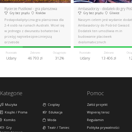
Rycerze Pustkowi - gra planszowa
Gry bez prądu
Kraków
Gry bez prądu
Gliwice
Postapokaliptyczna gra planszowa dla
Naszym celem jest wydanie doda
2-4 osób na ruinach Australii. Wciel się
Ambasadorzy do Pośród Gwiazd.
w jednego z dwunastu bohaterów i
Dodatek ten umożliwia m.in
przeżyj najniebezpieczniejszą
budowanie placówek
przygodę
dyplomatycznych
Pozostało
Zebrano
Osiągnięto
Pozostało
Zebrano
Osią
Udany
46 793 zł
312%
Udany
13 406 zł
1
Kategorie
Pomoc
Muzyka
Cosplay
Załóż projekt
Książki / Pisma
Edukacja
Wspieraj teraz
Komiks
Moda
Regulamin
Gry
Teatr / Taniec
Polityka prywatności