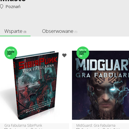
Poznań
Wsparte
Obserwowane
(9)
(1)
Gra Fabularna SibirPunk
MidGuard: Gra Fabularna