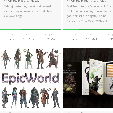
Gry bez prądu
Kraków
Gry bez prądu
Cała Polska
Odkryj dystopijny świat w słowiańskim
MidGuard to gra fabularna, która 
klimacie wykreowany przez Michała
niekonwencjonalny sposób łączy
Gołkowskiego.
gatunek sci-fi z bogatą i pełną
heroizmu mitologią nordycką.
Pozostało
Zebrano
Osiągnięto
Pozostało
Zebrano
Osią
Udany
101 172 zł
289%
Udany
110 891 zł
3