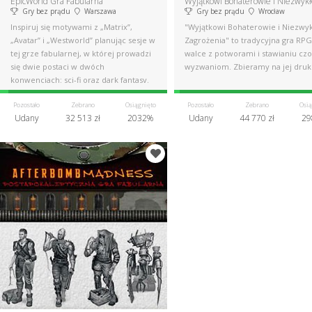
EpicWorld Gra Fabularna
Gry bez prądu
Warszawa
Gry bez prądu
Wrocław
Inspiruj się motywami z „Matrix”,
"Wyjątkowi Bohaterowie i Niezwy
„Avatar” i „Westworld” planując sesje w
Zagrożenia" to tradycyjna gra RPG
tej grze fabularnej, w której prowadzi
walce z potworami i stawianiu czo
się dwie postaci w dwóch
wyzwaniom. Zbieramy na jej druk
konwencjach: sci-fi oraz dark fantasy.
Pozostało
Zebrano
Osiągnięto
Pozostało
Zebrano
Osią
Udany
32 513 zł
2032%
Udany
44 770 zł
29