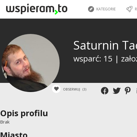
KATEGORIE
R
Saturnin Ta
wsparć: 15 | zało
OBSERWUJ
(3)
Opis profilu
Brak
Miasto