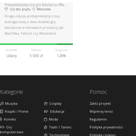
Postapokaliptyczna gra fabularna Afterbomb Madness 2.0
Gry bez prądu
Warszawa
Druga edycja postapokaliptycznej,
wzbogaconej o dwa dodatki gry
fabularnej w klimatach produkcji jak
Mad Max, Fallout czy Wasteland.
Pozostało
Zebrano
Osiągnięto
Udany
5 000 zł
128%
Kategorie
Pomoc
Muzyka
Cosplay
Załóż projekt
Książki / Pisma
Edukacja
Wspieraj teraz
Komiks
Moda
Regulamin
Gry
Teatr / Taniec
Polityka prywatności
komputerowe
Technologie
Polityka cookies