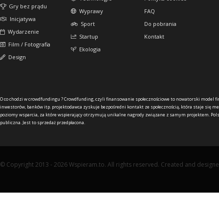
Gry bez prądu
Wyprawy
FAQ
Inicjatywa
Sport
Do pobrania
Wydarzenie
Startup
Kontakt
Film / Fotografia
Ekologia
Design
O co chodzi w crowdfundingu ?
Crowdfunding, czyli finansowanie społecznościowe to nowatorski model f
inwestorów, banków itp. projektodawca zyskuje bezpośredni kontakt ze społecznością, która staje się me
poziomy wsparcia, za które wspierający otrzymują unikalne nagrody związane z samym projektem. Pols
publiczna. Jest to sprzedaż przedpłacona.
© Copyright 2013 - 2026 Wspieram.to. All rights reserved. Created and design