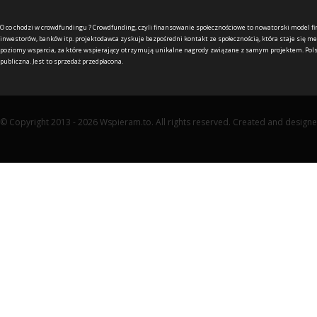
O co chodzi w crowdfundingu ?
Crowdfunding, czyli finansowanie społecznościowe to nowatorski model f
inwestorów, banków itp. projektodawca zyskuje bezpośredni kontakt ze społecznością, która staje się me
poziomy wsparcia, za które wspierający otrzymują unikalne nagrody związane z samym projektem. Pols
publiczna. Jest to sprzedaż przedpłacona.
© Copyright 2013 - 2026 Wspieram.to. All rights reserved. Created and design