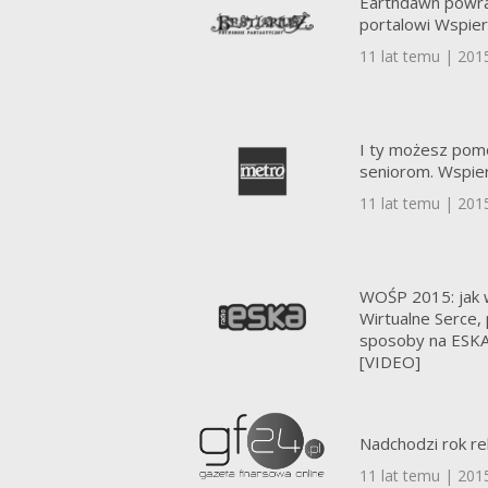
Earthdawn powra
portalowi Wspie
11 lat temu | 201
I ty możesz pom
seniorom. Wspier
11 lat temu | 201
WOŚP 2015: jak 
Wirtualne Serce, 
sposoby na ESKA
[VIDEO]
11 lat temu | 201
Nadchodzi rok r
11 lat temu | 201