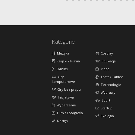
Kategorie
Muzyka
Cosplay
Książki / Pisma
Edukacja
Komiks
Moda
Gry
Teatr / Taniec
komputerowe
Technologie
Gry bez prądu
Wyprawy
Inicjatywa
Sport
Wydarzenie
Startup
Film / Fotografia
Ekologia
Design