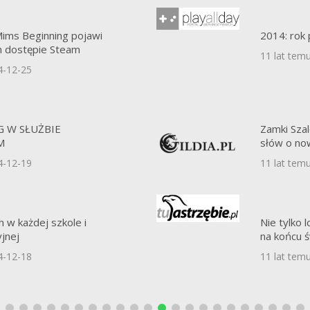
Mims Beginning pojawi
2014: rok
 dostępie Steam
11 lat tem
4-12-25
 W SŁUŻBIE
Zamki Szal
M
słów o now
4-12-19
11 lat tem
h w każdej szkole i
Nie tylko 
yjnej
na końcu 
4-12-18
11 lat tem