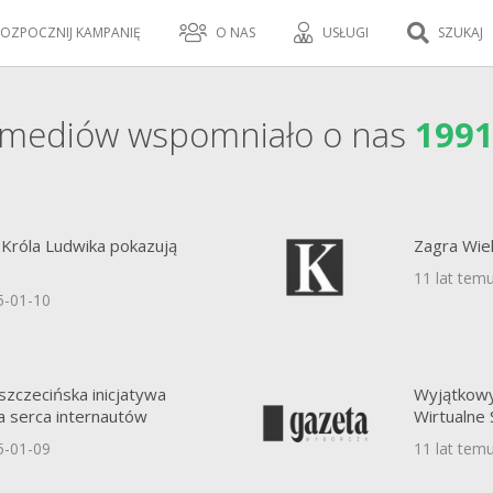
OZPOCZNIJ KAMPANIĘ
O NAS
USŁUGI
SZUKAJ
mediów wspomniało o nas
199
Króla Ludwika pokazują
Zagra Wiel
11 lat tem
5-01-10
szczecińska inicjatywa
Wyjątkowy
a serca internautów
Wirtualne 
5-01-09
11 lat tem