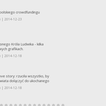
 polskiego crowdfundingu
u | 2014-12-23
onego Króla Ludwika - kilka
ych grafikach.
u | 2014-12-18
love story: rzuciła wszystko, by
świata dołączyć do ukochanego
u | 2014-12-18