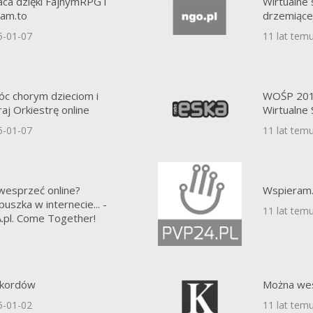
ca dzięki FajnymRPG i
Wirtualne
ram.to
drzemiące
5-01-07
11 lat tem
óc chorym dzieciom i
WOŚP 2015
aj Orkiestrę online
Wirtualne 
5-01-07
11 lat tem
wesprzeć online?
Wspieram.
puszka w internecie... -
11 lat tem
.pl. Come Together!
5-01-04
ekordów
Można wes
5-01-02
11 lat tem