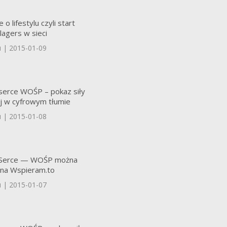
o lifestylu czyli start
lagers w sieci
u | 2015-01-09
 serce WOŚP – pokaz siły
j w cyfrowym tłumie
u | 2015-01-08
e Serce — WOŚP można
na Wspieram.to
u | 2015-01-07