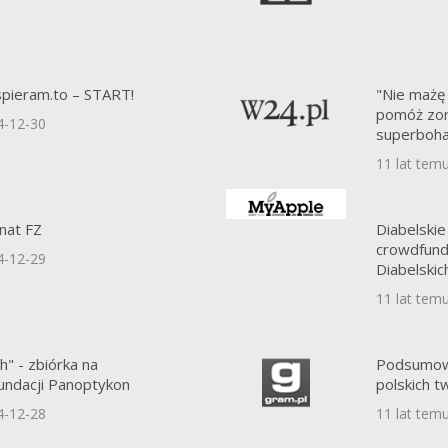
pieram.to – START!
"Nie mażę s
pomóż zor
4-12-30
superboh
11 lat tem
onat FZ
Diabelskie
crowdfundi
4-12-29
Diabelskic
11 lat tem
h" - zbiórka na
Podsumowa
undacji Panoptykon
polskich t
4-12-28
11 lat tem