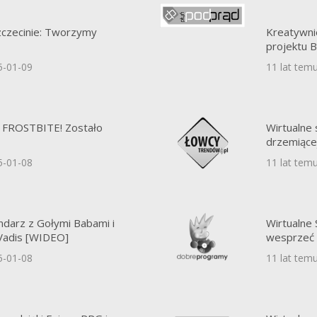
czecinie: Tworzymy
Kreatywnie 
projektu B
5-01-09
11 lat tem
 FROSTBITE! Zostało
Wirtualne
drzemiące
5-01-08
11 lat tem
endarz z Gołymi Babami i
Wirtualn
Vadis [WIDEO]
wesprzeć 
5-01-08
11 lat tem