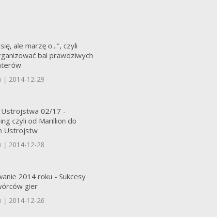
ię, ale marzę o...", czyli
ganizować bal prawdziwych
aterów
u | 2014-12-29
 Ustrojstwa 02/17 -
ng czyli od Marillion do
h Ustrojstw
u | 2014-12-28
nie 2014 roku - Sukcesy
wórców gier
u | 2014-12-26