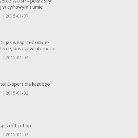
 serce WOŚP - pokaz siły
j w cyfrowym tłumie
u | 2015-01-07
: jak wesprzeć online?
Serce, puszka w internecie
u | 2015-01-04
to: E-sport dla każdego
u | 2015-01-02
przeć hip-hop
u | 2015-01-02