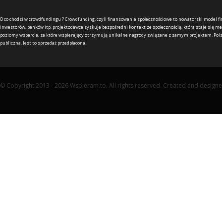
O co chodzi w crowdfundingu ?
Crowdfunding, czyli finansowanie społecznościowe to nowatorski model f
inwestorów, banków itp. projektodawca zyskuje bezpośredni kontakt ze społecznością, która staje się me
poziomy wsparcia, za które wspierający otrzymują unikalne nagrody związane z samym projektem. Pols
publiczna. Jest to sprzedaż przedpłacona.
© Copyright 2013 - 2026 Wspieram.to. All rights reserved. Created and design