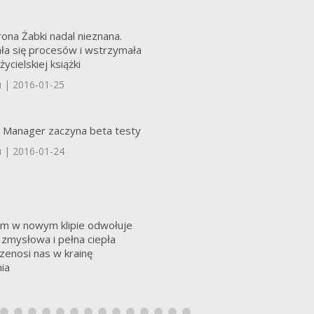
ona Żabki nadal nieznana.
ała się procesów i wstrzymała
ycielskiej książki
u | 2016-01-25
Manager zaczyna beta testy
u | 2016-01-24
eim w nowym klipie odwołuje
 zmysłowa i pełna ciepła
zenosi nas w krainę
ia
u | 2016-01-22