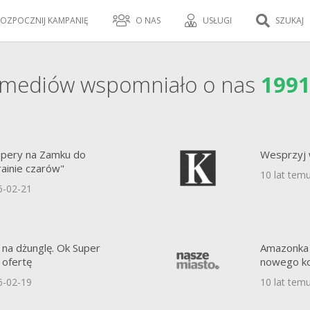
OZPOCZNIJ KAMPANIĘ
O NAS
USŁUGI
SZUKAJ
mediów wspomniało o nas
199
Opery na Zamku do
Wesprzyj 
krainie czarów"
10 lat tem
6-02-21
 na dżunglę. Ok Super
Amazonka 
 ofertę
nowego ko
6-02-19
10 lat tem