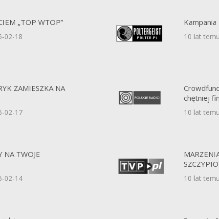
CIEM „TOP WTOP”
Kampania 
6-02-18
10 lat tem
RYK ZAMIESZKA NA
Crowdfundi
chętniej f
6-02-17
10 lat tem
Y NA TWOJE
MARZENI
SZCZYPI
6-02-14
10 lat tem