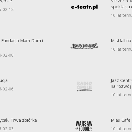
zędzie
Szczecin.
spektaklu 
6-02-12
10 lat tem
, Fundacja Mam Dom i
Mistfall n
10 lat tem
6-02-08
ucja
Jazz Cent
na rozwój
6-02-06
10 lat tem
cak. Trwa zbiórka
Miau Cafe
6-02-03
10 lat tem