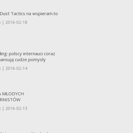
Dust Tactics na wspieram.to
u | 2016-02-18
ng: polscy internauci coraz
inansują cudze pomysły
u | 2016-02-14
A MŁODYCH
ORNISTÓW
u | 2016-02-13