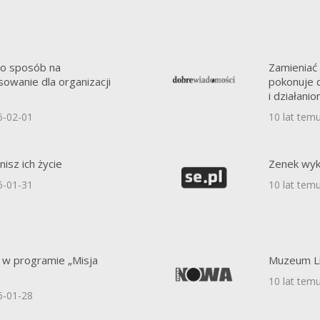
ko sposób na
Zamieniać 
owanie dla organizacji
pokonuje d
i działan
6-02-01
10 lat tem
isz ich życie
Zenek wyk
6-01-31
10 lat tem
 w programie „Misja
Muzeum Li
10 lat tem
6-01-28