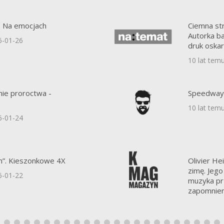
e. Na emocjach
Ciemna str
Autorka b
6-01-26
druk oskarż
10 lat tem
ie proroctwa -
Speedway 
10 lat tem
6-01-24
m”. Kieszonkowe 4X
Olivier H
zimę. Jego
6-01-22
muzyka pr
zapomnien
10 lat tem