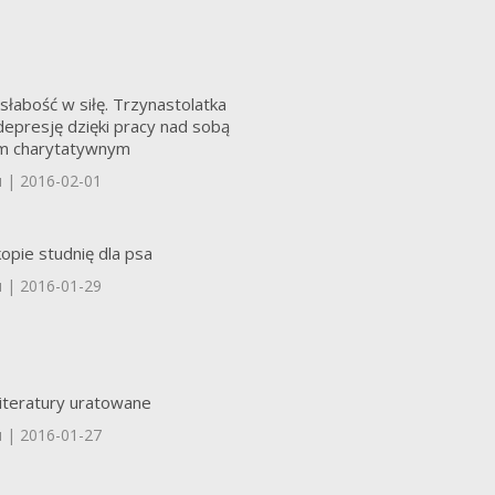
słabość w siłę. Trzynastolatka
epresję dzięki pracy nad sobą
iom charytatywnym
u | 2016-02-01
opie studnię dla psa
u | 2016-01-29
teratury uratowane
u | 2016-01-27