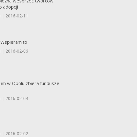
 Można wesprzeć twórców
o adopcji
u | 2016-02-11
a Wspieram.to
u | 2016-02-06
rum w Opolu zbiera fundusze
u | 2016-02-04
u | 2016-02-02