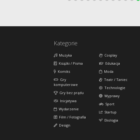
Kategorie
Muzyka
Cosplay
Książki / Pisma
Edukacja
Komiks
Moda
Gry
Teatr / Taniec
komputerowe
Technologie
Gry bez prądu
Wyprawy
Inicjatywa
Sport
Wydarzenie
Startup
Film / Fotografia
Ekologia
Design