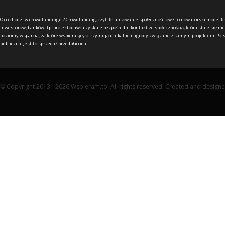
O co chodzi w crowdfundingu ?
Crowdfunding, czyli finansowanie społecznościowe to nowatorski model f
inwestorów, banków itp. projektodawca zyskuje bezpośredni kontakt ze społecznością, która staje się me
poziomy wsparcia, za które wspierający otrzymują unikalne nagrody związane z samym projektem. Pols
publiczna. Jest to sprzedaż przedpłacona.
© Copyright 2013 - 2026 Wspieram.to. All rights reserved. Created and design