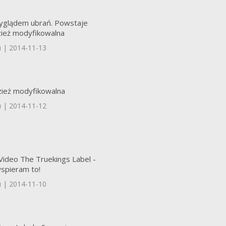
glądem ubrań. Powstaje
zież modyfikowalna
u | 2014-11-13
zież modyfikowalna
u | 2014-11-12
Video The Truekings Label -
wspieram to!
u | 2014-11-10