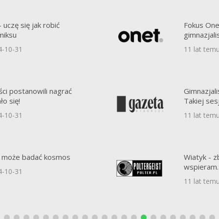
 uczę się jak robić
Fokus One
miksu
gimnazjal
4-10-31
11 lat tem
ści postanowili nagrać
Gimnazjali
o się!
Takiej sesj
4-10-31
11 lat tem
eż może badać kosmos
Wiatyk - z
wspieram.
4-10-31
11 lat tem