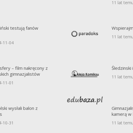
11 lat tem
ziński testują fanów
Wspierajm
11 lat tem
4-11-04
sfery – film nakręcony z
Śledzinski
skich gimnazjalistów
11 lat tem
4-11-01
lski wysłali balon z
Gimnazjaliś
s
kamerą w
4-10-31
11 lat tem