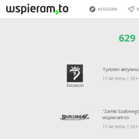
KATEGORIE
R
629
Tydzien aktywno
11 lat temu | 201
"Zamki Szalonego
wspieram.to
11 lat temu | 201