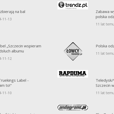
 zbierają na bal
Zabawa wy
polska od
4-11-13
11 lat tem
bel „Szczecin wspieram
Polska od
odsłuch albumu
11 lat tem
4-11-12
ruekings Label -
Teledysk/
am to!"
Szczecin 
4-11-10
11 lat tem