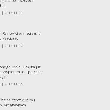
ngs Label - Szczecin
to!
u | 2014-11-09
LIŚCI WYSŁALI BALON Z
W KOSMOS
u | 2014-11-07
onego Króla Ludwika już
na Wspieram.to – patronat
zy.pl
u | 2014-11-05
ng na rzecz kultury i
ów kreatywnych