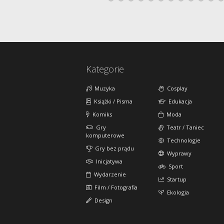
Kategorie
Muzyka
Cosplay
Książki / Pisma
Edukacja
Komiks
Moda
Gry
Teatr / Taniec
komputerowe
Technologie
Gry bez prądu
Wyprawy
Inicjatywa
Sport
Wydarzenie
Startup
Film / Fotografia
Ekologia
Design