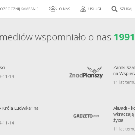
OZPOCZNIJ KAMPANIĘ
O NAS
USŁUGI
SZUKAJ
mediów wspomniało o nas
199
sci
Zamki Sza
na Wspier
4-11-14
11 lat tem
 Króla Ludwika" na
AliBadi - 
wkraczają
życia
4-11-14
11 lat tem