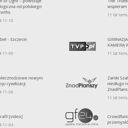
h of Light – powstaje
The Trueki
ogiczna od polskiego
wspieram 
moths
11 lat tem
4-11-10
bel - Szczecin
GIMNAZJA
KAMERĄ 
4-11-09
11 lat tem
połecznościowe nowym
Zamki Szal
u cywilizacji
niedługo 
ZnadPlans
4-11-06
11 lat tem
rafi! [video]
Crowdfundi
przemysł
4-11-04