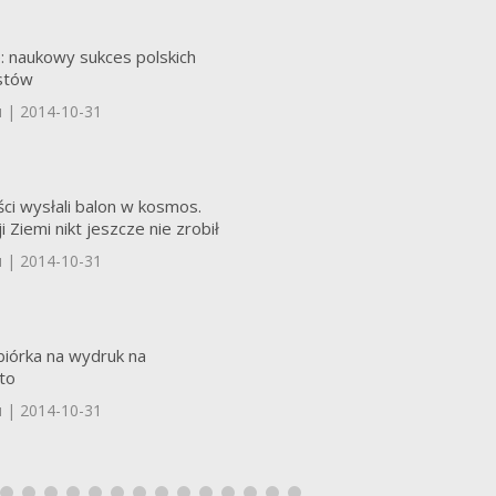
: naukowy sukces polskich
istów
u | 2014-10-31
ści wysłali balon w kosmos.
i Ziemi nikt jeszcze nie zrobił
u | 2014-10-31
biórka na wydruk na
to
u | 2014-10-31