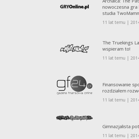
Archaica: The Pat
nowoczesna gra l
studia TwoMam
11 lat temu | 201
The Truekings La
wspieram to!
11 lat temu | 201
Finansowanie s
rozdziałem rozwoj
11 lat temu | 201
Gimnazjalista pot
11 lat temu | 201