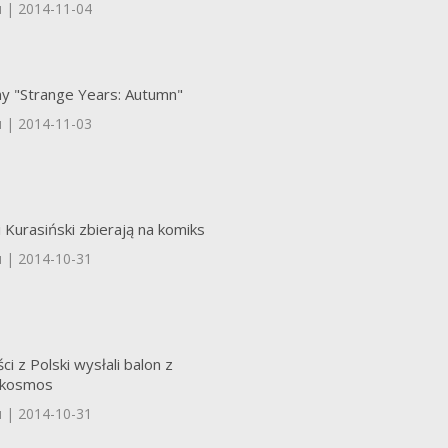
u | 2014-11-04
y "Strange Years: Autumn"
u | 2014-11-03
 i Kurasiński zbierają na komiks
u | 2014-10-31
ci z Polski wysłali balon z
 kosmos
u | 2014-10-31