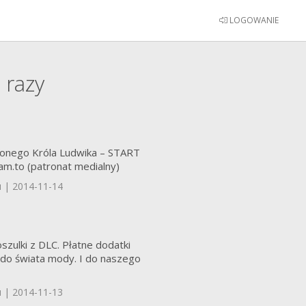
LOGOWANIE
1
razy
lonego Króla Ludwika – START
am.to (patronat medialny)
u | 2014-11-14
koszulki z DLC. Płatne dodatki
 do świata mody. I do naszego
u | 2014-11-13