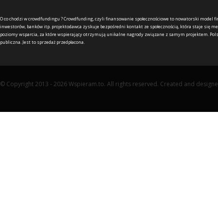
O co chodzi w crowdfundingu ?
Crowdfunding, czyli finansowanie społecznościowe to nowatorski model f
inwestorów, banków itp. projektodawca zyskuje bezpośredni kontakt ze społecznością, która staje się me
poziomy wsparcia, za które wspierający otrzymują unikalne nagrody związane z samym projektem. Pols
publiczna. Jest to sprzedaż przedpłacona.
© Copyright 2013 - 2026 Wspieram.to. All rights reserved. Created and design