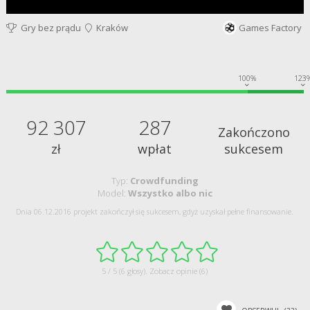
Gry bez prądu
Kraków
Games Factory
100%
123
92 307
287
Zakończono
zł
wpłat
sukcesem
Typ:
Crowdfunding
Model:
Wszystko albo nic
Dnia 06.12.2016 projekt zakończył się sukcesem, gdyż uzyskał pełne finansowanie.
5 / 5 (6 głosy).
Zobacz opinie (6)