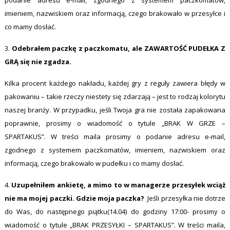
podanie adresu e-mail, zgodnego z systemem paczkomatów,
imieniem, nazwiskiem oraz informacją, czego brakowało w przesyłce i
co mamy dosłać.
3.
Odebrałem paczkę z paczkomatu, ale ZAWARTOŚĆ PUDEŁKA Z
GRĄ się nie zgadza.
Kilka procent każdego nakładu, każdej gry z reguły zawiera błędy w
pakowaniu – takie rzeczy niestety się zdarzają – jest to rodzaj kolorytu
naszej branży. W przypadku, jeśli Twoja gra nie została zapakowana
poprawnie, prosimy o wiadomość o tytule „BRAK W GRZE –
SPARTAKUS”. W treści maila prosimy o podanie adresu e-mail,
zgodnego z systemem paczkomatów, imieniem, nazwiskiem oraz
informacją, czego brakowało w pudełku i co mamy dosłać.
4.
Uzupełniłem ankietę, a mimo to w managerze przesyłek wciąż
nie ma mojej paczki. Gdzie moja paczka?
Jeśli przesyłka nie dotrze
do Was, do następnego piątku(14.04) do godziny 17:00- prosimy o
wiadomość o tytule „BRAK PRZESYŁKI – SPARTAKUS”. W treści maila,