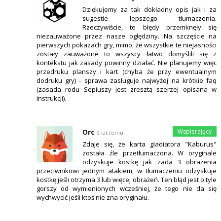
Dziękujemy za tak dokładny opis jak i za
sugestie lepszego tłumaczenia.
Rzeczywiście, te błędy przemknęły się
niezauważone przez nasze oględziny. Na szczęście na
pierwszych pokazach gry, mimo, że wszystkie te niejasności
zostały zauważone to wszyscy łatwo domyślili się z
kontekstu jak zasady powinny działać. Nie planujemy więc
przedruku planszy i kart (chyba że przy ewentualnym
dodruku gry) - sprawa zasługuje najwyżej na krótkie faq
(zasada rodu Sepiuszy jest zresztą szerzej opisana w
instrukcji).
Orc
9 lat temu
Zdaje się, że karta gladiatora "Kaburus"
została źle przetłumaczona. W oryginale
odzyskuje kostkę jak zada 3 obrażenia
przeciwnikowi jednym atakiem, w tłumaczeniu odzyskuje
kostkę jeśli otrzyma 3 lub więcej obrażeń. Ten błąd jest o tyle
gorszy od wymienionych wcześniej, że tego nie da się
wychwycić jeśli ktoś nie zna oryginału.