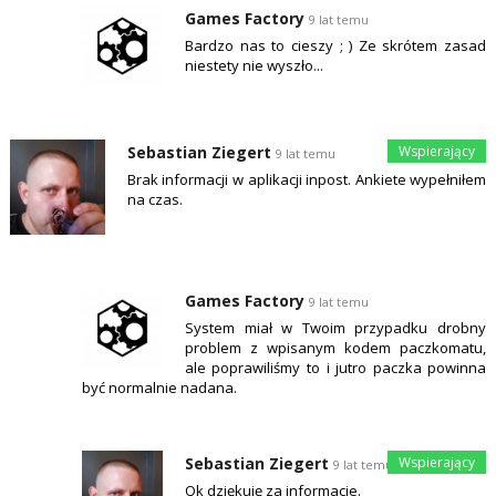
Games Factory
9 lat temu
Bardzo nas to cieszy ; ) Ze skrótem zasad
niestety nie wyszło...
Sebastian Ziegert
9 lat temu
Brak informacji w aplikacji inpost. Ankiete wypełniłem
na czas.
Games Factory
9 lat temu
System miał w Twoim przypadku drobny
problem z wpisanym kodem paczkomatu,
ale poprawiliśmy to i jutro paczka powinna
być normalnie nadana.
Sebastian Ziegert
9 lat temu
Ok dziękuję za informacje.