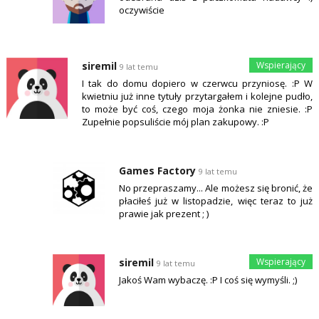
oczywiście
siremil
9 lat temu
I tak do domu dopiero w czerwcu przyniosę. :P W
kwietniu już inne tytuły przytargałem i kolejne pudło,
to może być coś, czego moja żonka nie zniesie. :P
Zupełnie popsuliście mój plan zakupowy. :P
Games Factory
9 lat temu
No przepraszamy... Ale możesz się bronić, że
płaciłeś już w listopadzie, więc teraz to już
prawie jak prezent ; )
siremil
9 lat temu
Jakoś Wam wybaczę. :P I coś się wymyśli. ;)