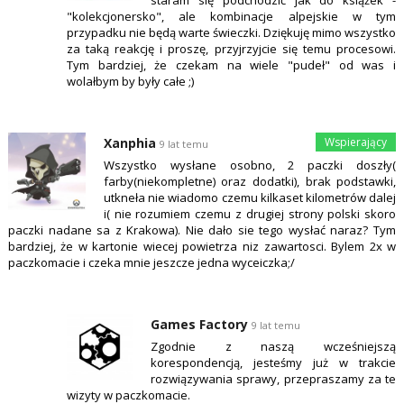
staram się podchodzić jak do książek -
"kolekcjonersko", ale kombinacje alpejskie w tym
przypadku nie będą warte świeczki. Dziękuję mimo wszystko
za taką reakcję i proszę, przyjrzyjcie się temu procesowi.
Tym bardziej, że czekam na wiele "pudeł" od was i
wolałbym by były całe ;)
Xanphia
9 lat temu
Wszystko wysłane osobno, 2 paczki doszły(
farby(niekompletne) oraz dodatki), brak podstawki,
utkneła nie wiadomo czemu kilkaset kilometrów dalej
i( nie rozumiem czemu z drugiej strony polski skoro
paczki nadane sa z Krakowa). Nie dało sie tego wysłać naraz? Tym
bardziej, że w kartonie wiecej powietrza niz zawartosci. Bylem 2x w
paczkomacie i czeka mnie jeszcze jedna wyceiczka;/
Games Factory
9 lat temu
Zgodnie z naszą wcześniejszą
korespondencją, jesteśmy już w trakcie
rozwiązywania sprawy, przepraszamy za te
wizyty w paczkomacie.