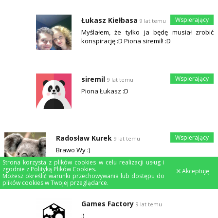
Łukasz Kiełbasa
9 lat temu
Myślałem, że tylko ja będę musiał zrobić
konspirację :D Piona siremil! :D
siremil
9 lat temu
Piona Łukasz :D
Radosław Kurek
9 lat temu
Brawo Wy :)
Strona korzysta z plików cookies w celu realizacji usług i
zgodnie z
Polityką Plików Cookies
.
Akceptuję
Możesz określić warunki przechowywania lub dostępu do
plików cookies w Twojej przeglądarce.
Games Factory
9 lat temu
;)