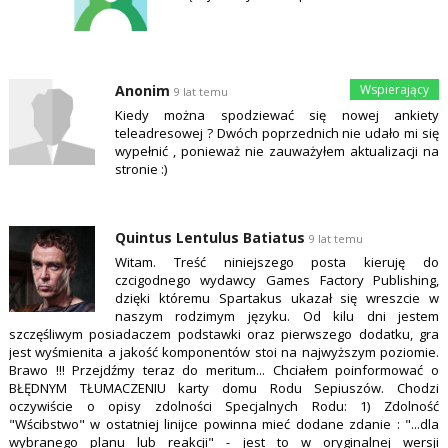
Anonim
9 lat temu
Kiedy można spodziewać się nowej ankiety
teleadresowej ? Dwóch poprzednich nie udało mi się
wypełnić , ponieważ nie zauważyłem aktualizacji na
stronie :)
Quintus Lentulus Batiatus
9 lat temu
Witam. Treść niniejszego posta kieruję do
czcigodnego wydawcy Games Factory Publishing,
dzięki któremu Spartakus ukazał się wreszcie w
naszym rodzimym języku. Od kilu dni jestem
szczęśliwym posiadaczem podstawki oraz pierwszego dodatku, gra
jest wyśmienita a jakość komponentów stoi na najwyższym poziomie.
Brawo !!! Przejdźmy teraz do meritum... Chciałem poinformować o
BŁĘDNYM TŁUMACZENIU karty domu Rodu Sepiuszów. Chodzi
oczywiście o opisy zdolności Specjalnych Rodu: 1) Zdolność
"Wścibstwo" w ostatniej linijce powinna mieć dodane zdanie : "...dla
wybranego planu lub reakcji" - jest to w oryginalnej wersji