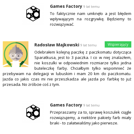
Games Factory
9 lat temu
To faktycznie nam umknęło a jest błędem
wpływającym na rozgrywkę. Będziemy to
rozwiązywać.
Radosław Majkowski
9 lat temu
Odebrałem kolejną paczkę z paczkomatu dotycząca
Sparatkusa, jest to 3 paczka. I co w niej znalazłem,
nie koszulki w odpowiednim rozmiarze tylko jedna
buteleczkę farby. Chciałbym tylko wspomnieć że
przebywam na delegacji w lubuskim i mam 20 km do paczkomatu.
Jazda co jakis czas mi nie przeszkadza ale jazda po farbkę to już
przesada. No zróbcie coś z tym.
Games Factory
9 lat temu
Przepraszamy za to, sprawę koszulek ciągle
rozwiązujemy, a niektóre pakiety farb miały
braki - to załatwialiśmy jako pierwsze.