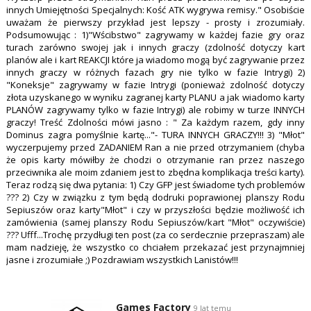
innych Umiejętności Specjalnych: Kość ATK wygrywa remisy." Osobiście
uważam że pierwszy przykład jest lepszy - prosty i zrozumiały.
Podsumowując : 1)"Wścibstwo" zagrywamy w każdej fazie gry oraz
turach zarówno swojej jak i innych graczy (zdolność dotyczy kart
planów ale i kart REAKCJI które ja wiadomo mogą być zagrywanie przez
innych graczy w różnych fazach gry nie tylko w fazie Intrygi) 2)
"Koneksje" zagrywamy w fazie Intrygi (ponieważ zdolność dotyczy
złota uzyskanego w wyniku zagranej karty PLANU a jak wiadomo karty
PLANÓW zagrywamy tylko w fazie Intrygi) ale robimy w turze INNYCH
graczy! Treść Zdolności mówi jasno : " Za każdym razem, gdy inny
Dominus zagra pomyślnie kartę..."- TURA INNYCH GRACZY!!! 3) "Młot"
wyczerpujemy przed ZADANIEM Ran a nie przed otrzymaniem (chyba
że opis karty mówiłby że chodzi o otrzymanie ran przez naszego
przeciwnika ale moim zdaniem jest to zbędna komplikacja treści karty).
Teraz rodzą się dwa pytania: 1) Czy GFP jest świadome tych problemów
??? 2) Czy w związku z tym będą dodruki poprawionej planszy Rodu
Sepiuszów oraz karty"Młot" i czy w przyszłości będzie możliwość ich
zamówienia (samej planszy Rodu Sepiuszów/kart "Młot" oczywiście)
??? Ufff...Trochę przydługi ten post (za co serdecznie przepraszam) ale
mam nadzieję, że wszystko co chciałem przekazać jest przynajmniej
jasne i zrozumiałe ;) Pozdrawiam wszystkich Lanistów!!!
Games Factory
9 lat temu