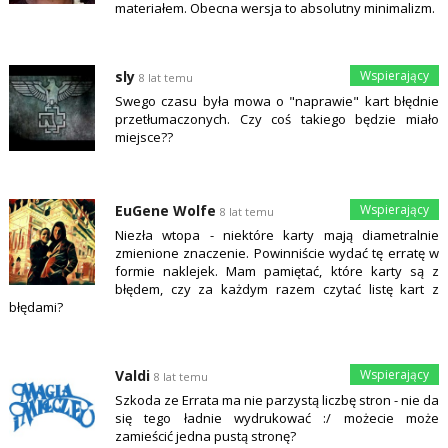
materiałem. Obecna wersja to absolutny minimalizm.
sly
8 lat temu
Swego czasu była mowa o "naprawie" kart błędnie
przetłumaczonych. Czy coś takiego będzie miało
miejsce??
EuGene Wolfe
8 lat temu
Niezła wtopa - niektóre karty mają diametralnie
zmienione znaczenie. Powinniście wydać tę erratę w
formie naklejek. Mam pamiętać, które karty są z
błędem, czy za każdym razem czytać listę kart z
błędami?
Valdi
8 lat temu
Szkoda ze Errata ma nie parzystą liczbę stron - nie da
się tego ładnie wydrukować :/ możecie może
zamieścić jedna pustą stronę?