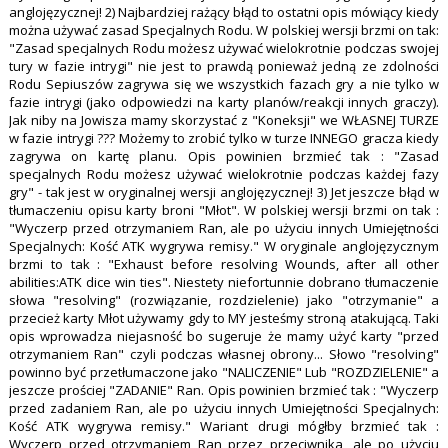
anglojęzycznej! 2) Najbardziej rażący błąd to ostatni opis mówiący kiedy
można używać zasad Specjalnych Rodu. W polskiej wersji brzmi on tak:
"Zasad specjalnych Rodu możesz używać wielokrotnie podczas swojej
tury w fazie intrygi" nie jest to prawdą ponieważ jedną ze zdolności
Rodu Sepiuszów zagrywa się we wszystkich fazach gry a nie tylko w
fazie intrygi (jako odpowiedzi na karty planów/reakcji innych graczy).
Jak niby na Jowisza mamy skorzystać z "Koneksji" we WŁASNEJ TURZE
w fazie intrygi ??? Możemy to zrobić tylko w turze INNEGO gracza kiedy
zagrywa on kartę planu. Opis powinien brzmieć tak : "Zasad
specjalnych Rodu możesz używać wielokrotnie podczas każdej fazy
gry" - tak jest w oryginalnej wersji anglojęzycznej! 3) Jet jeszcze błąd w
tłumaczeniu opisu karty broni "Młot". W polskiej wersji brzmi on tak :
"Wyczerp przed otrzymaniem Ran, ale po użyciu innych Umiejętności
Specjalnych: Kość ATK wygrywa remisy." W oryginale anglojęzycznym
brzmi to tak : "Exhaust before resolving Wounds, after all other
abilities:ATK dice win ties". Niestety niefortunnie dobrano tłumaczenie
słowa "resolving" (rozwiązanie, rozdzielenie) jako "otrzymanie" a
przecież karty Młot używamy gdy to MY jesteśmy stroną atakującą. Taki
opis wprowadza niejasność bo sugeruje że mamy użyć karty "przed
otrzymaniem Ran" czyli podczas własnej obrony... Słowo "resolving"
powinno być przetłumaczone jako "NALICZENIE" Lub "ROZDZIELENIE" a
jeszcze prościej "ZADANIE" Ran. Opis powinien brzmieć tak : "Wyczerp
przed zadaniem Ran, ale po użyciu innych Umiejętności Specjalnych:
Kość ATK wygrywa remisy." Wariant drugi mógłby brzmieć tak :
Wyczerp przed otrzymaniem Ran przez przeciwnika, ale po użyciu