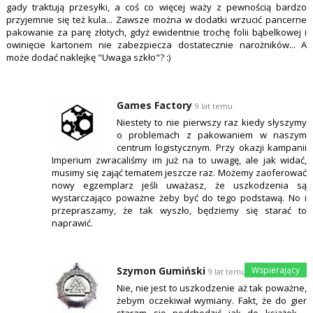
gady traktują przesyłki, a coś co więcej waży z pewnością bardzo
przyjemnie się też kula... Zawsze można w dodatki wrzucić pancerne
pakowanie za parę złotych, gdyż ewidentnie trochę folii bąbelkowej i
owinięcie kartonem nie zabezpiecza dostatecznie narożników... A
może dodać naklejkę "Uwaga szkło"? :)
Games Factory
9 lat temu
Niestety to nie pierwszy raz kiedy słyszymy
o problemach z pakowaniem w naszym
centrum logistycznym. Przy okazji kampanii
Imperium zwracaliśmy im już na to uwagę, ale jak widać,
musimy się zająć tematem jeszcze raz. Możemy zaoferować
nowy egzemplarz jeśli uważasz, że uszkodzenia są
wystarczająco poważne żeby być do tego podstawą. No i
przepraszamy, że tak wyszło, będziemy się starać to
naprawić.
Szymon Gumiński
9 lat temu
Nie, nie jest to uszkodzenie aż tak poważne,
żebym oczekiwał wymiany. Fakt, że do gier