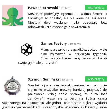
Paweł Piotrowski
9 lat temu
Dostałem podwójny egzemplarz Widma Śmierci :)
Chciałbym go odesłać, ale nie wiem na jaki adres.
Niestety dwa wysłane maile pozostały bez
odpowiedzi. Nie chcecie go z powrotem? :)
Games Factory
9 lat temu
Mamy parę takich przypadków, będziemy się
nimi zajmować w przyszłym tygodniu.
Chwilowo zadbanie, żeby wszyscy dostali
swoje gry miało priorytet ; )
Szymon Gumiński
9 lat temu
Spartakus już u mnie, jednak uważam, że powinniście
się mimo wszystko troszkę bardziej przyłożyć do
pakowania. Zdaję sobie sprawę, że duża ilość
zamówień wiąże się z ogromną ilością czasu
spędzonego na pakowaniu, ale jednak ostatecznie pięknie wydana
gra z ubitym narożnikiem... i czar pryska. Wiadomo jak kurierzy i inne