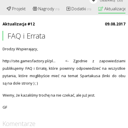
OBSERWUJ
(33)
Projekt
Nagrody
Dodatki
Aktualizacje
(15)
(15)
Aktualizacja #12
09.08.2017
FAQ i Errata
Drodzy Wspierający,
http://site.gamesfactory.pl/pl...
<- Zgodnie z zapowiedziami
publikujemy FAQ i Erratę, które powinny odpowiedzieć na wszystkie
pytania, które moglibyście mieć na temat Spartakusa (linki do obu
są na dole strony ) ; )
Wiemy, że kazaliśmy trochę na nie czekać, ale już jest.
GF
Komentarze