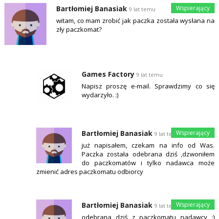
Bartłomiej Banasiak
9 lat temu
witam, co mam zrobić jak paczka została wysłana na
zły paczkomat?
Games Factory
9 lat temu
Napisz proszę e-mail. Sprawdzimy co się
wydarzyło. :)
Bartłomiej Banasiak
9 lat temu
już napisałem, czekam na info od Was.
Paczka została odebrana dziś ,dzwoniłem
do paczkomatów i tylko nadawca może
zmienić adres paczkomatu odbiorcy
Bartłomiej Banasiak
9 lat temu
odebrana dziś z paczkomatu nadawcy :)