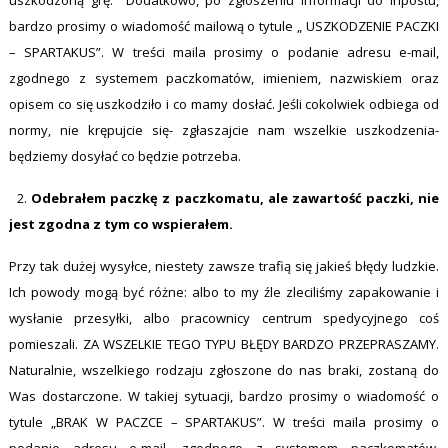
uszkodzoną grę. Dodatkowo, po zgłoszeniu informacji do inpostu,
bardzo prosimy o wiadomość mailową o tytule „ USZKODZENIE PACZKI
– SPARTAKUS”. W treści maila prosimy o podanie adresu e-mail,
zgodnego z systemem paczkomatów, imieniem, nazwiskiem oraz
opisem co się uszkodziło i co mamy dosłać. Jeśli cokolwiek odbiega od
normy, nie krępujcie się- zgłaszajcie nam wszelkie uszkodzenia-
będziemy dosyłać co będzie potrzeba.
2.
Odebrałem paczkę z paczkomatu, ale zawartość paczki, nie
jest zgodna z tym co wspierałem.
Przy tak dużej wysyłce, niestety zawsze trafią się jakieś błędy ludzkie.
Ich powody mogą być różne: albo to my źle zleciliśmy zapakowanie i
wysłanie przesyłki, albo pracownicy centrum spedycyjnego coś
pomieszali. ZA WSZELKIE TEGO TYPU BŁĘDY BARDZO PRZEPRASZAMY.
Naturalnie, wszelkiego rodzaju zgłoszone do nas braki, zostaną do
Was dostarczone. W takiej sytuacji, bardzo prosimy o wiadomość o
tytule „BRAK W PACZCE – SPARTAKUS”. W treści maila prosimy o