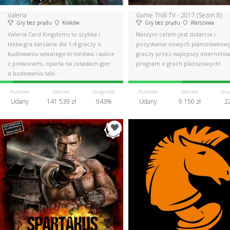
Valeria
Game Troll TV - 2017 (Sezon 8)
Gry bez prądu
Kraków
Gry bez prądu
Warszawa
Valeria Card Kingdoms to szybka i
Naszym celem jest dotarcie i
lekka gra karciana dla 1-4 graczy o
pozyskanie nowych planszówkow
budowaniu własnego królestwa i walce
graczy przez najlepszy interneto
z potworami, oparta na zasadach gier
program o grach planszowych!
o budowaniu talii.
Pozostało
Zebrano
Osiągnięto
Pozostało
Zebrano
Osią
Udany
141 539 zł
943%
Udany
9 150 zł
2