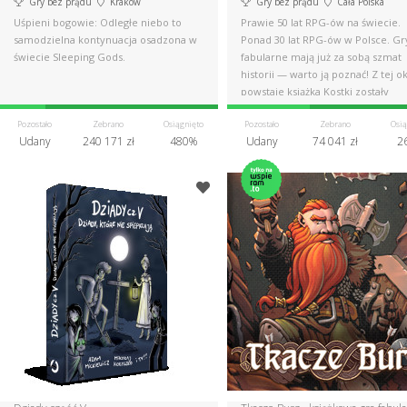
Gry bez prądu
Kraków
Gry bez prądu
Cała Polska
Uśpieni bogowie: Odległe niebo to
Prawie 50 lat RPG-ów na świecie.
samodzielna kontynuacja osadzona w
Ponad 30 lat RPG-ów w Polsce. Gr
świecie Sleeping Gods.
fabularne mają już za sobą szmat
historii — warto ją poznać! Z tej ok
powstaje książka Kostki zostały
rzucone.
Pozostało
Zebrano
Osiągnięto
Pozostało
Zebrano
Osią
Udany
240 171 zł
480%
Udany
74 041 zł
2