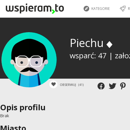
KATEGORIE
R
Piechu
wsparć: 47 | zało
OBSERWUJ
(41)
Opis profilu
Brak
Miasto