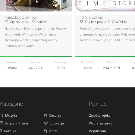
Najeźdźcy z północy
T.I.M.E Stories
Gry bez prądu
Kraków
Gry bez prądu
Cała Polska
Najeźdźcy z Północy przeniesie Was w
Podróżuj w czasie i przestrzeni, a
złoty wiek Wikingów. Wciel się w
zmieniać bieg wydarzeń. Polska e
słynnego wodza, najeżdżaj osady,
bestsellerowej gry "T.I.M.E Stories
umieraj w chwale!
Pozostało
Zebrano
Osiągnięto
Pozostało
Zebrano
Osią
Udany
44 279 zł
295%
Udany
284 219 zł
4
Kategorie
Pomoc
Muzyka
Cosplay
Załóż projekt
Książki / Pisma
Edukacja
Wspieraj teraz
Komiks
Moda
Regulamin