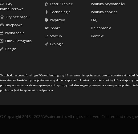
Gry
Teatr / Taniec
Polityka prywatności
komputerowe
Technologie
Polityka cookies
Gry bez prądu
Wyprawy
FAQ
Inicjatywa
Sport
Do pobrania
Wydarzenie
Startup
Kontakt
Film / Fotografia
Ekologia
Design
O co chodzi w crowdfundingu ?
Crowdfunding, czyli finansowanie społecznościowe to nowatorski model f
inwestorów, banków itp. projektodawca zyskuje bezpośredni kontakt ze społecznością, która staje się me
poziomy wsparcia, za które wspierający otrzymują unikalne nagrody związane z samym projektem. Pols
publiczna. Jest to sprzedaż przedpłacona.
© Copyright 2013 - 2026 Wspieram.to. All rights reserved. Created and design