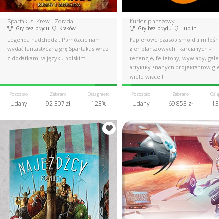
Spartakus: Krew i Zdrada
Kurier planszowy
Gry bez prądu
Kraków
Gry bez prądu
Lublin
Legenda nadchodzi. Pomóżcie nam
Papierowe czasopismo dla miłoś
wydać fantastyczną grę Spartakus wraz
gier planszowych i karcianych -
z dodatkami w języku polskim.
recenzje, felietony, wywiady, gale
artykuły znanych projektantów gie
wiele więcej!
Pozostało
Zebrano
Osiągnięto
Pozostało
Zebrano
Osią
Udany
92 307 zł
123%
Udany
69 853 zł
13