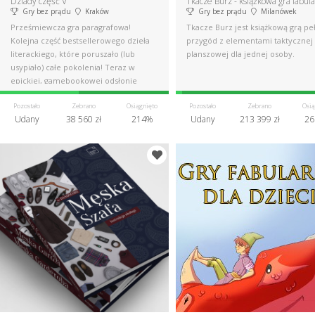
Dziady część V
Tkacze Burz - książkowa gra fabul
Gry bez prądu
Kraków
Gry bez prądu
Milanówek
Prześmiewcza gra paragrafowa!
Tkacze Burz jest książkową grą pe
Kolejna część bestsellerowego dzieła
przygód z elementami taktycznej 
literackiego, które poruszało (lub
planszowej dla jednej osoby.
usypiało) całe pokolenia! Teraz w
epickiej, gamebookowej odsłonie
Pozostało
Zebrano
Osiągnięto
Pozostało
Zebrano
Osią
Udany
38 560 zł
214%
Udany
213 399 zł
26