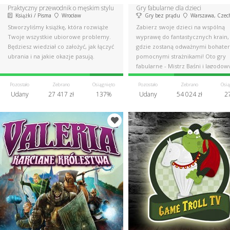
Praktyczny przewodnik o męskim stylu
Gry fabularne dla dzieci
Książki / Pisma
Wrocław
Gry bez prądu
Warszawa, Czechowice-Dzi
Stworzyliśmy książkę, która rozwiąże
Zabierz swoje dzieci na wspólną
Twoje wszystkie ubiorowe problemy.
wyprawę do fantastycznych krain,
Będziesz wiedział co założyć, jak łączyć
gdzie zostaną odważnymi bohater
ubrania i na jakie okazje pasują.
pomocnymi strażnikami! Oto gry
fabularne - Mistrz Baśni i Jagodowy
Pozostało
Zebrano
Osiągnięto
Pozostało
Zebrano
Osią
Udany
27 417 zł
137%
Udany
54 024 zł
2