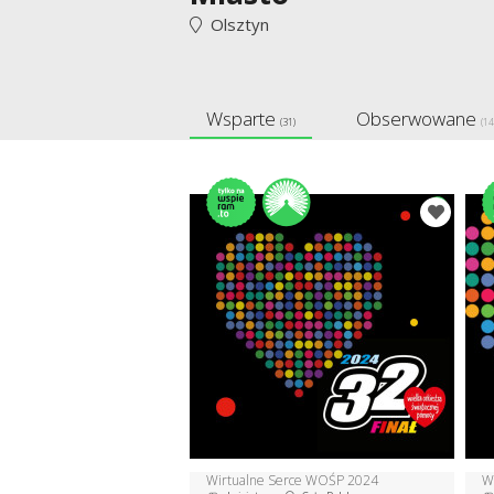
Olsztyn
Wsparte
Obserwowane
(31)
(14
Wirtualne Serce WOŚP 2024
W