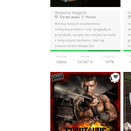
Wojownicy Midgardu
Vi
Gry bez prądu
Poznań
Werbuj nowych wojowników,
Vi
zdobywaj potężne runy, spoglądaj w
d
przyszłość, wysyłaj swe wojska do walki
kl
z mitycznymi bestiami i stań się
g
nowym Jarlem Midgardu!
iś
św
Pozostało
Zebrano
Osiągnięto
P
Udany
56 367 zł
187%