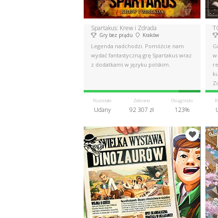
Spartakus: Krew i Zdrada
T
Gry bez prądu
Kraków
Legenda nadchodzi. Pomóżcie nam
G
wydać fantastyczną grę Spartakus wraz
w
z dodatkami w języku polskim.
re
ku
Zd
Pozostało
Zebrano
Osiągnięto
P
Udany
92 307 zł
123%