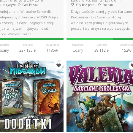
irtualne Serce WOŚP 2019
Karciane Podziemia - Las Cieni -
Inicjatywa
Cała Polska
Gry bez prądu
Poznań
buduj z nami Wirtualne Serce dla
Druga część świetnej gry solo Karciane
odopiecznych Fundacji WOŚP! Dołącz
Podziemia - Las Cieni - w której
 szóstej już edycji najpiękniejszej,
wcielisz się w jedną z pięciu nowych
jbarwniejszej inicjatywy - okaż
postaci i wyruszysz na wyprawę życia!
rce, Wspieraj Serce!
ozostało
Zebrano
Osiągnięto
Pozostało
Zebrano
Osiągnięto
Udany
237 135 zł
1185%
Udany
38 112 zł
152%