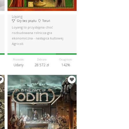
Loyang
Gry bez prądu
Toruń
Loyang to przystępna choć
rozbudowana rolnicza gra
ekonomiczna - następca kultowej
Agricoli.
Pozostało
Zebrano
Osiągnięto
Udany
28 572 zł
142%