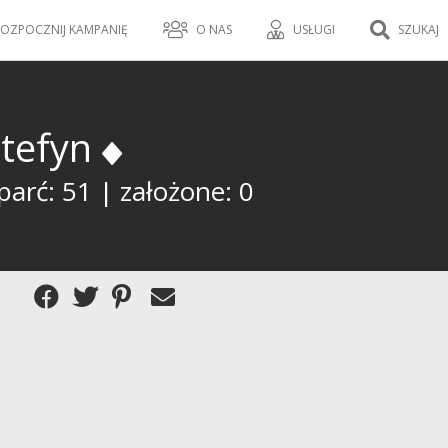
OZPOCZNIJ KAMPANIĘ
O NAS
USŁUGI
SZUKAJ
ztefyn
parć: 51 | założone: 0