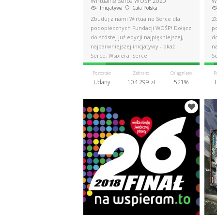
Wirtualne Serce WOŚP 2020
W
Inicjatywa
Cała Polska
Zbuduj z nami Wirtualne Serce dla
Z
podopiecznych Fundacji WOŚP! Dołącz
p
do szóstej już edycji najpiękniejszej,
do
najbarwniejszej inicjatywy - okaż
na
Serce, Wspieraj Serce!
Se
Pozostało
Zebrano
Osiągnięto
P
Udany
104 299 zł
521%