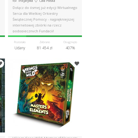
Inicjatywa
Cała Polska
Dołącz do ósmej już edycji Wirtualnego
Serca dla Wielkiej Orkiestry
Świątecznej Pomocy - najpiękniejszej
internetowej zbiórki na rzecz
podopiecznych Fundacji!
Pozostało
Zebrano
Osiągnięto
Udany
81 454 zł
407%