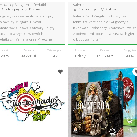
ojownicy Midgardu - Dodatki
Valeria
Gry bez prądu
Poznań
Gry bez prądu
Kraków
ługo wyczekiwane dodatki do gry
Valeria Card Kingdoms to szybka i
ojownicy Midgardu. Nowi
lekka gra karciana dla 1-4 graczy o
ohaterowie, nowe potwory - piąty
budowaniu własnego królestwa i walce
racz - to wszystko w dwóch
z potworami, oparta na zasadach gier
odatkach: Valhalla oraz Mroczne
o budowaniu talii.
óry.
ozostało
Zebrano
Osiągnięto
Pozostało
Zebrano
Osiągnięto
Udany
48 440 zł
161%
Udany
141 539 zł
943%