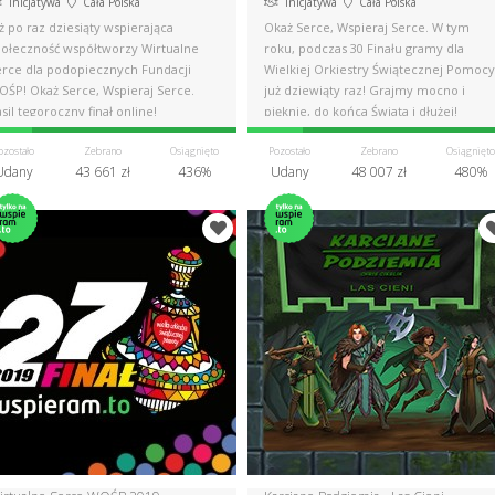
Inicjatywa
Cała Polska
Inicjatywa
Cała Polska
ż po raz dziesiąty wspierająca
Okaż Serce, Wspieraj Serce. W tym
połeczność współtworzy Wirtualne
roku, podczas 30 Finału gramy dla
erce dla podopiecznych Fundacji
Wielkiej Orkiestry Świątecznej Pomocy
OŚP! Okaż Serce, Wspieraj Serce.
już dziewiąty raz! Grajmy mocno i
sil tegoroczny finał online!
pięknie, do końca Świata i dłużej!
ozostało
Zebrano
Osiągnięto
Pozostało
Zebrano
Osiągnięto
Udany
43 661 zł
436%
Udany
48 007 zł
480%