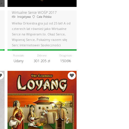
Wirtualne Serce WOŚP 2017
Inicjatywa
Cała Polska
Wielka Orkiestra gra już od 25 lat! A od
czterech lat również jako Wirtualne
Serce na Wspieram.to. Okaż Serce,
Wspieraj Serce, Pokażmy razem siłę
Serc Internetowej Społeczności
Pozostało
Zebrano
Osiągnięto
Udany
301 205 zł
1506%