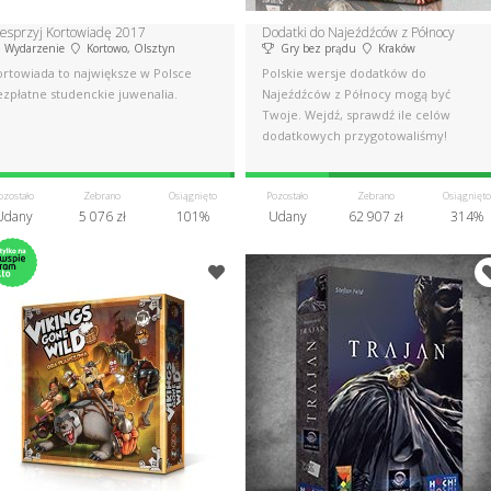
esprzyj Kortowiadę 2017
Dodatki do Najeźdźców z Północy
Wydarzenie
Kortowo, Olsztyn
Gry bez prądu
Kraków
ortowiada to największe w Polsce
Polskie wersje dodatków do
ezpłatne studenckie juwenalia.
Najeźdźców z Północy mogą być
Twoje. Wejdź, sprawdź ile celów
dodatkowych przygotowaliśmy!
ozostało
Zebrano
Osiągnięto
Pozostało
Zebrano
Osiągnięto
Udany
5 076 zł
101%
Udany
62 907 zł
314%