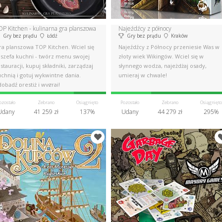
OP Kitchen - kulinarna gra planszowa
Najeźdźcy z północy
Gry bez prądu
Łódź
Gry bez prądu
Kraków
ra planszowa TOP Kitchen. Wciel się
Najeźdźcy z Północy przeniesie Was w
 szefa kuchni - twórz menu swojej
złoty wiek Wikingów. Wciel się w
stauracji, kupuj składniki, zarządzaj
słynnego wodza, najeżdżaj osady,
chnią i gotuj wykwintne dania.
umieraj w chwale!
obądź prestiż i wygraj!
ozostało
Zebrano
Osiągnięto
Pozostało
Zebrano
Osiągnięto
Udany
41 259 zł
137%
Udany
44 279 zł
295%