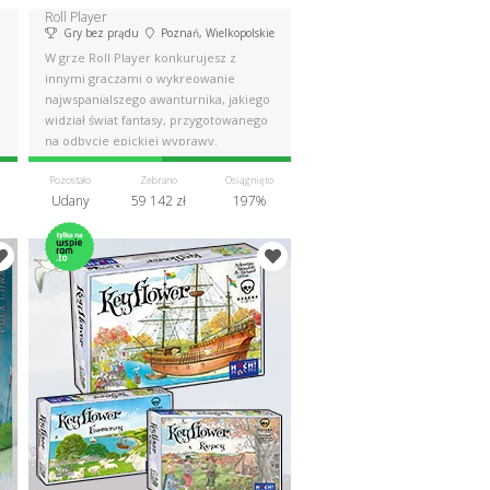
Roll Player
Gry bez prądu
Poznań, Wielkopolskie
W grze Roll Player konkurujesz z
innymi graczami o wykreowanie
najwspanialszego awanturnika, jakiego
widział świat fantasy, przygotowanego
na odbycie epickiej wyprawy.
Pozostało
Zebrano
Osiągnięto
Udany
59 142 zł
197%