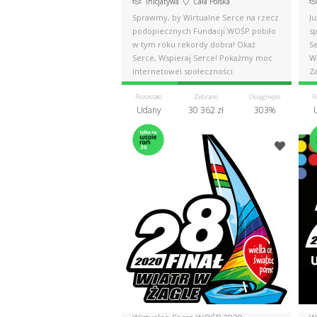
Inicjatywa
Cała Polska
Sprawmy, by Wirtualne Serce na rzecz
Ju
podopiecznych Fundacji WOŚP pobiło
s
w tym roku rekordy dobra! Okaż
S
Serce, Wspieraj Serce! Pokażmy moc
W
internetowej społeczności.
Za
Pozostało
Zebrano
Osiągnięto
P
Udany
30 362 zł
303%