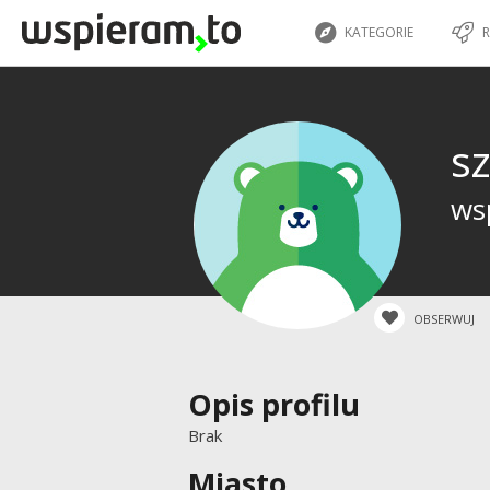
KATEGORIE
R
s
ws
OBSERWUJ
Opis profilu
Brak
Miasto