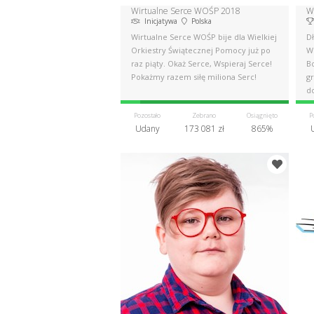
Wirtualne Serce WOŚP 2018
W
Inicjatywa
Polska
Wirtualne Serce WOŚP bije dla Wielkiej
D
Orkiestry Świątecznej Pomocy już po
W
raz piąty. Okaż Serce, Wspieraj Serce!
B
Pokażmy razem siłę miliona Serc!
g
d
G
Pozostało
Zebrano
Osiągnięto
P
Udany
173 081 zł
865%