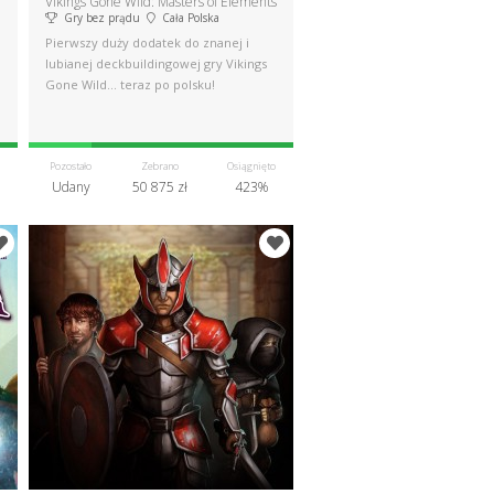
Vikings Gone Wild: Masters of Elements
Gry bez prądu
Cała Polska
Pierwszy duży dodatek do znanej i
lubianej deckbuildingowej gry Vikings
Gone Wild... teraz po polsku!
Pozostało
Zebrano
Osiągnięto
Udany
50 875 zł
423%