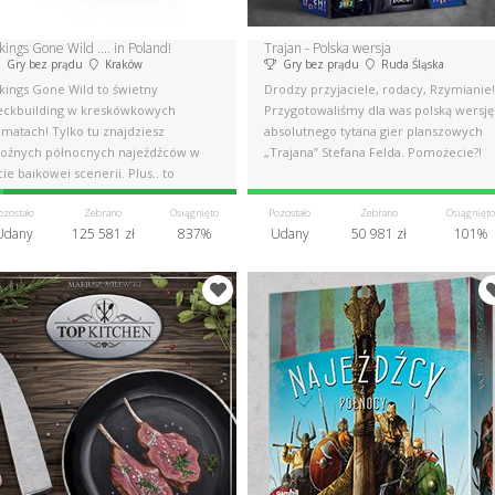
kings Gone Wild .... in Poland!
Trajan - Polska wersja
Gry bez prądu
Kraków
Gry bez prądu
Ruda Śląska
kings Gone Wild to świetny
Drodzy przyjaciele, rodacy, Rzymianie!
eckbuilding w kreskówkowych
Przygotowaliśmy dla was polską wersję
imatach! Tylko tu znajdziesz
absolutnego tytana gier planszowych
roźnych północnych najeźdźców w
„Trajana” Stefana Felda. Pomożecie?!
cie bajkowej scenerii. Plus.. to
ietna gra!
ozostało
Zebrano
Osiągnięto
Pozostało
Zebrano
Osiągnięto
Udany
125 581 zł
837%
Udany
50 981 zł
101%