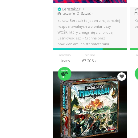
Berezak2017
W
Leczenie
Szczecin
Łukasz Berezak to jeden z najbardziej
K
rozpoznawalnych wolontariuszy
b
WOŚP, który zmaga się z chorobą
Leśniowskiego - Crohna oraz
powikłaniami po sterydoterapii.
Pozostało
Zebrano
P
Udany
67 206 zł