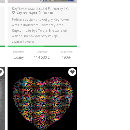
Keyflower oraz dodatki Farmerzy i Kupcy
Gry bez prądu
Poznań
Polska edycja kultowej gry Keyflower
wraz z dodatkami Farmerzy oraz
Kupcy może być Twoja. Nie zwlekaj i
wsiadaj na pokład! Satysfakcja
gwarantowana!
Pozostało
Zebrano
Osiągnięto
Udany
114 530 zł
190%