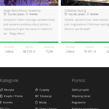
Mage Wars Arena i Academy
Odlotowy wyścig
Gry bez prądu
Kraków
Gry bez prądu
Kraków
Kolejnym celem naszego wydawnictwa
Szybka, dynamiczna, zwariowana -
jest wydanie polskiej edycji jednej z
jest rozgrywka w Odlotowy wyścig
najlepszych gier karcianych ostatnich
Musicie spróbować!
lat... Mage Wars!
Pozostało
Zebrano
Osiągnięto
Pozostało
Zebrano
Osią
Udany
68 535 zł
152%
Udany
79 501 zł
4
Kategorie
Pomoc
Muzyka
Cosplay
Załóż projekt
Książki / Pisma
Edukacja
Wspieraj teraz
Komiks
Moda
Regulamin
Gry
Teatr / Taniec
Polityka prywatności