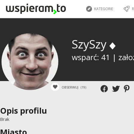
KATEGORIE
R
SzySzy
wsparć: 41 | zało
OBSERWUJ
(19)
Opis profilu
Brak
Miasto