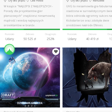
Gry bez prądu
Cała Polska
Gry bez prądu
Warszawa
W książce "NAJLEPSI Z NAJLEPSZYCH -
UVG to niesamowita gra fabularna
Porady dla projektantów gier
osadzona w surrealistycznym świe
planszowych" znajdziesz niesamowitą
która odniosła ogromny sukces na
mądrość i wiedzę najlepszych
Kickstarterze oraz zdobyła dwie
projektantów w branży.
prestiżowe nagrody ENnies.
Pozostało
Zebrano
Osiągnięto
Pozostało
Zebrano
Osią
Udany
50 525 zł
252%
Udany
40 419 zł
1