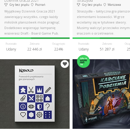
Dziennik Gracza 2021
Straszydła
Gry bez prądu
Poznań
Gry bez prądu
Warszawa
Wyjątkowy Dziennik Gracza 2021
Straszydła – taktyczna gra planszo
zawierający wszystko, czego każdy
elementami losowości. W grze
miłośnik planszówek może pragnąć.
wcielamy się w tytułowe stwory.
Dodatkowo wspierając kampanię
Musimy walczyć przeciwko innym
wspierasz Draft - Board Game Pub.
graczom o przetrwanie.
Pozostało
Zebrano
Osiągnięto
Pozostało
Zebrano
Osią
Udany
22 446 zł
224%
Udany
51 287 zł
2