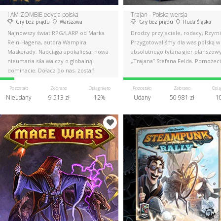
I AM ZOMBIE edycja polska
Trajan - Polska wersja
Gry bez prądu
Warszawa
Gry bez prądu
Ruda Śląska
Najnowszy świat RPG/LARP od Marka
Drodzy przyjaciele, rodacy, Rzymi
Rein-Hagena, autora Wampira
Przygotowaliśmy dla was polską w
Maskarady. Nadciąga apokalipsa, nowa
absolutnego tytana gier planszow
nieumarła siła walczy o globalną
„Trajana” Stefana Felda. Pomożeci
dominację. Dołącz do nas, zostań
ZOMBIE!
Pozostało
Zebrano
Osiągnięto
Pozostało
Zebrano
Osią
Nieudany
9 513 zł
12%
Udany
50 981 zł
1