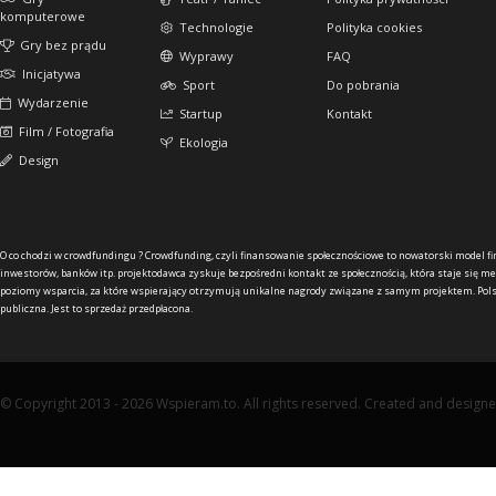
komputerowe
Technologie
Polityka cookies
Gry bez prądu
Wyprawy
FAQ
Inicjatywa
Sport
Do pobrania
Wydarzenie
Startup
Kontakt
Film / Fotografia
Ekologia
Design
O co chodzi w crowdfundingu ?
Crowdfunding, czyli finansowanie społecznościowe to nowatorski model f
inwestorów, banków itp. projektodawca zyskuje bezpośredni kontakt ze społecznością, która staje się me
poziomy wsparcia, za które wspierający otrzymują unikalne nagrody związane z samym projektem. Pols
publiczna. Jest to sprzedaż przedpłacona.
© Copyright 2013 - 2026 Wspieram.to. All rights reserved. Created and design