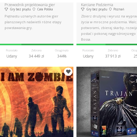
Przewodnik projektowania gier
Karciane Podziemia
Gry bez prądu
Cała Polska
Gry bez prądu
Poznań
Piętnastu uznanych autorów gier
Zbierz drużynę i wyrusz na wypr
planszowych naświetli różne etapy
życia w mroczne podziemia. Walc
powstawania gry.
potworami, zbieraj skarby, rozwija
postać i pokonaj najgroźniejszego
Bossa.
Pozostało
Zebrano
Osiągnięto
Pozostało
Zebrano
Osią
Udany
34 449 zł
344%
Udany
37 913 zł
2