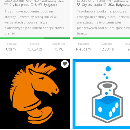
Laboratorium Gier 4.5 - warsztaty tworzenia gier bez prądu
Gry bez prądu
UKW, Bydgoszcz
Gry bez prądu
UKW, Bydgoszcz
Trzydniowe spotkanie, podczas
Trzydniowe spotkanie, podczas
którego uczestnicy biorą udział w
którego uczestnicy biorą udział w
warsztatach z tworzenia gier
warsztatach z tworzenia gier
planszowych pod okiem specjalistów z
planszowych pod okiem specjalis
branży.
branży.
Pozostało
Zebrano
Osiągnięto
Pozostało
Zebrano
Osią
Udany
15 624 zł
157%
Nieudany
12 781 zł
9