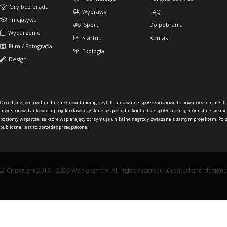
Gry bez prądu
Wyprawy
FAQ
Inicjatywa
Sport
Do pobrania
Wydarzenie
Startup
Kontakt
Film / Fotografia
Ekologia
Design
O co chodzi w crowdfundingu ?
Crowdfunding, czyli finansowanie społecznościowe to nowatorski model f
inwestorów, banków itp. projektodawca zyskuje bezpośredni kontakt ze społecznością, która staje się me
poziomy wsparcia, za które wspierający otrzymują unikalne nagrody związane z samym projektem. Pols
publiczna. Jest to sprzedaż przedpłacona.
© Copyright 2013 - 2026 Wspieram.to. All rights reserved. Created and design