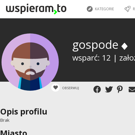
KATEGORIE
R
gospode
wsparć: 12 | zało
OBSERWUJ
Opis profilu
Brak
Miasto