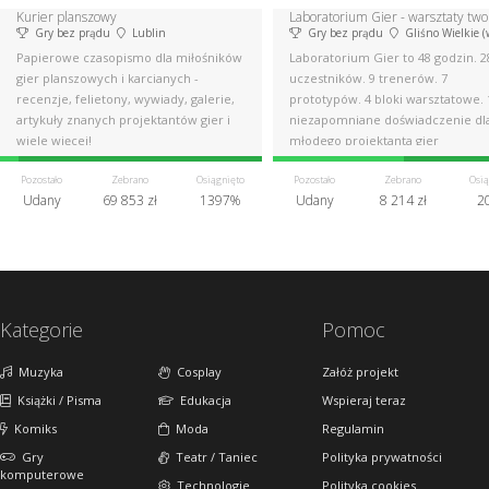
Kurier planszowy
Gry bez prądu
Lublin
Gry bez prądu
Gliśno Wielkie (woj. pomo
Papierowe czasopismo dla miłośników
Laboratorium Gier to 48 godzin. 2
gier planszowych i karcianych -
uczestników. 9 trenerów. 7
recenzje, felietony, wywiady, galerie,
prototypów. 4 bloki warsztatowe. 
artykuły znanych projektantów gier i
niezapomniane doświadczenie dl
wiele więcej!
młodego projektanta gier
planszowych.
Pozostało
Zebrano
Osiągnięto
Pozostało
Zebrano
Osią
Udany
69 853 zł
1397%
Udany
8 214 zł
2
Kategorie
Pomoc
Muzyka
Cosplay
Załóż projekt
Książki / Pisma
Edukacja
Wspieraj teraz
Komiks
Moda
Regulamin
Gry
Teatr / Taniec
Polityka prywatności
komputerowe
Technologie
Polityka cookies