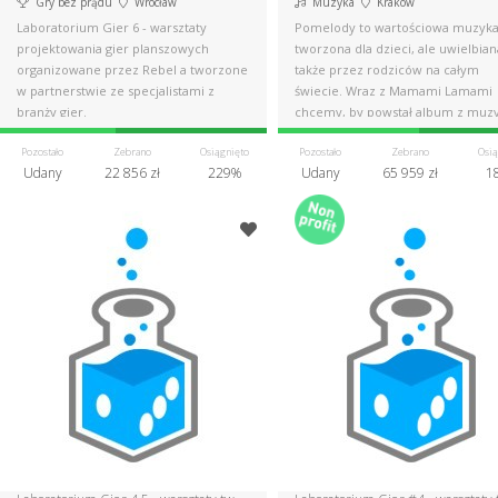
Gry bez prądu
Wrocław
Muzyka
Kraków
Laboratorium Gier 6 - warsztaty
Pomelody to wartościowa muzyka
projektowania gier planszowych
tworzona dla dzieci, ale uwielbian
organizowane przez Rebel a tworzone
także przez rodziców na całym
w partnerstwie ze specjalistami z
świecie. Wraz z Mamami Lamami
branży gier.
chcemy, by powstał album z muz
po polsku.
Pozostało
Zebrano
Osiągnięto
Pozostało
Zebrano
Osią
Udany
22 856 zł
229%
Udany
65 959 zł
1